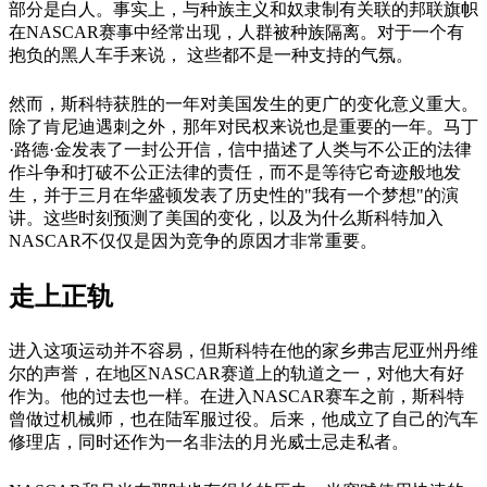
部分是白人。事实上，与种族主义和奴隶制有关联的邦联旗帜
在NASCAR赛事中经常出现，人群被种族隔离。对于一个有
抱负的黑人车手来说， 这些都不是一种支持的气氛。
然而，斯科特获胜的一年对美国发生的更广的变化意义重大。
除了肯尼迪遇刺之外，那年对民权来说也是重要的一年。马丁
·路德·金发表了一封公开信，信中描述了人类与不公正的法律
作斗争和打破不公正法律的责任，而不是等待它奇迹般地发
生，并于三月在华盛顿发表了历史性的"我有一个梦想"的演
讲。这些时刻预测了美国的变化，以及为什么斯科特加入
NASCAR不仅仅是因为竞争的原因才非常重要。
走上正轨
进入这项运动并不容易，但斯科特在他的家乡弗吉尼亚州丹维
尔的声誉，在地区NASCAR赛道上的轨道之一，对他大有好
作为。他的过去也一样。在进入NASCAR赛车之前，斯科特
曾做过机械师，也在陆军服过役。后来，他成立了自己的汽车
修理店，同时还作为一名非法的月光威士忌走私者。