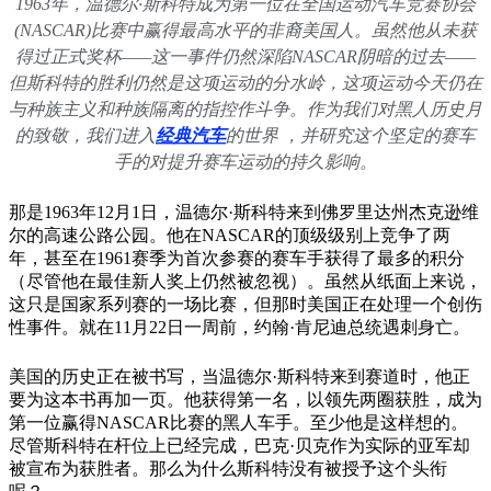
1963年，温德尔·斯科特成为第一位在全国运动汽车竞赛协会
(NASCAR)比赛中赢得最高水平的非裔美国人。虽然他从未获
得过正式奖杯——这一事件仍然深陷NASCAR阴暗的过去——
但斯科特的胜利仍然是这项运动的分水岭，这项运动今天仍在
与种族主义和种族隔离的指控作斗争。作为我们对黑人历史月
的致敬，我们进入
经典汽车
的世界 ，并研究这个坚定的赛车
手的对提升赛车运动的持久影响。
那是1963年12月1日，温德尔·斯科特来到佛罗里达州杰克逊维
尔的高速公路公园。他在NASCAR的顶级级别上竞争了两
年，甚至在1961赛季为首次参赛的赛车手获得了最多的积分
（尽管他在最佳新人奖上仍然被忽视）。虽然从纸面上来说，
这只是国家系列赛的一场比赛，但那时美国正在处理一个创伤
性事件。就在11月22日一周前，约翰·肯尼迪总统遇刺身亡。
美国的历史正在被书写，当温德尔·斯科特来到赛道时，他正
要为这本书再加一页。他获得第一名，以领先两圈获胜，成为
第一位赢得NASCAR比赛的黑人车手。至少他是这样想的。
尽管斯科特在杆位上已经完成，巴克·贝克作为实际的亚军却
被宣布为获胜者。那么为什么斯科特没有被授予这个头衔