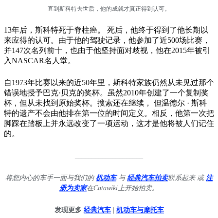
直到斯科特去世后，他的成就才真正得到认可。
13年后，斯科特死于脊柱癌。 死后，他终于得到了他长期以
来应得的认可。由于他的驾驶记录，他参加了近500场比赛，
并147次名列前十，也由于他坚持面对歧视，他在2015年被引
入NASCAR名人堂。
自1973年比赛以来的近50年里，斯科特家族仍然从未见过那个
错误地授予巴克·贝克的奖杯。虽然2010年创建了一个复制奖
杯，但从未找到原始奖杯。搜索还在继续， 但温德尔 · 斯科
特的遗产不会由他排在第一位的时间定义。相反，他第一次把
脚踩在踏板上并永远改变了一项运动，这才是他将被人们记住
的。
____________________
将您内心的车手一面与我们的
机动车
与
经典汽车拍卖
联系起来 或
注
册为卖家
在Catawiki上开始拍卖。
发现更多
经典汽车
|
机动车与摩托车