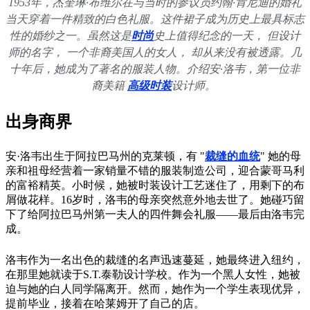
1953年，杰奎琳·布维尔在与当时的参议员约翰·肯尼迪的婚礼
当天穿着一件精致的白色礼服。这件裙子成为历史上最具标志
性的婚纱之一。虽然这是
时尚
史上值得纪念的一天， 但设计
师的名字， 一个非裔美国人的女人， 却从来没有被透露。几
十年后，她成为了著名的服装人物。介绍安·洛韦，第一位非
裔美籍
高级时装
设计师。
出身商界
安·洛韦出生于阿拉巴马州的克莱顿，有 "
裁缝的血统
" 她的母
亲和祖母经营着一家销量不错的服装制造公司，迎合蒙哥马利
的富裕精英。小时候，她被时装设计工艺迷住了，用剩下的布
屑做花样。16岁时，洛韦的母亲突然意外地去世了。她碰巧留
下了给阿拉巴马州第一夫人的四件舞会礼服——最后由洛韦完
成。
洛韦作为一名出色的裁缝的名声迅速蔓延，她最终进入纽约，
在那里她就读于S.T.泰勒设计学校。作为一个黑人女性，她被
迫与她的白人同学隔离开。然而，她作为一个学生表现优异，
提前毕业，接着在哈莱姆开了自己的店。