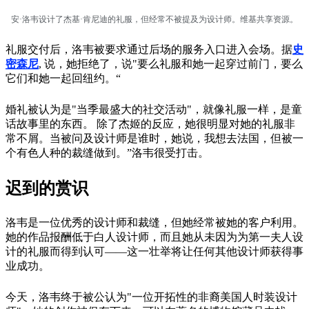
安·洛韦设计了杰基·肯尼迪的礼服，但经常不被提及为设计师。维基共享资源。
礼服交付后，洛韦被要求通过后场的服务入口进入会场。据
史
密森尼
, 说，她拒绝了，说"要么礼服和她一起穿过前门，要么
它们和她一起回纽约。“
婚礼被认为是"当季最盛大的社交活动"，就像礼服一样，是童
话故事里的东西。 除了杰姬的反应，她很明显对她的礼服非
常不屑。当被问及设计师是谁时，她说，我想去法国，但被一
个有色人种的裁缝做到。”洛韦很受打击。
迟到的赏识
洛韦是一位优秀的设计师和裁缝，但她经常被她的客户利用。
她的作品报酬低于白人设计师，而且她从未因为为第一夫人设
计的礼服而得到认可——这一壮举将让任何其他设计师获得事
业成功。
今天，洛韦终于被公认为"一位开拓性的非裔美国人时装设计