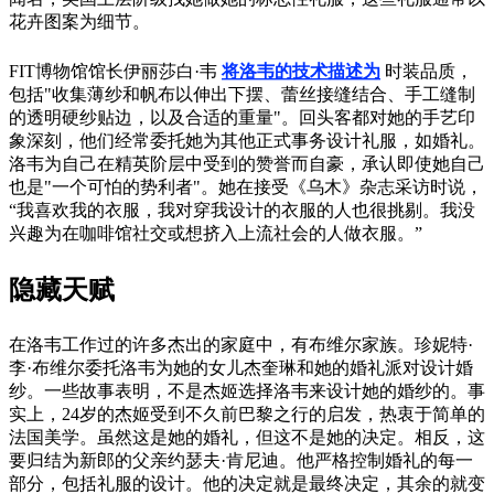
花卉图案为细节。
FIT博物馆馆长伊丽莎白·韦
将洛韦的技术描述为
时装品质，
包括"收集薄纱和帆布以伸出下摆、蕾丝接缝结合、手工缝制
的透明硬纱贴边，以及合适的重量"。回头客都对她的手艺印
象深刻，他们经常委托她为其他正式事务设计礼服，如婚礼。
洛韦为自己在精英阶层中受到的赞誉而自豪，承认即使她自己
也是"一个可怕的势利者"。她在接受《乌木》杂志采访时说，
“我喜欢我的衣服，我对穿我设计的衣服的人也很挑剔。我没
兴趣为在咖啡馆社交或想挤入上流社会的人做衣服。”
隐藏天赋
在洛韦工作过的许多杰出的家庭中，有布维尔家族。珍妮特·
李·布维尔委托洛韦为她的女儿杰奎琳和她的婚礼派对设计婚
纱。一些故事表明，不是杰姬选择洛韦来设计她的婚纱的。事
实上，24岁的杰姬受到不久前巴黎之行的启发，热衷于简单的
法国美学。虽然这是她的婚礼，但这不是她的决定。相反，这
要归结为新郎的父亲约瑟夫·肯尼迪。他严格控制婚礼的每一
部分，包括礼服的设计。他的决定就是最终决定，其余的就变