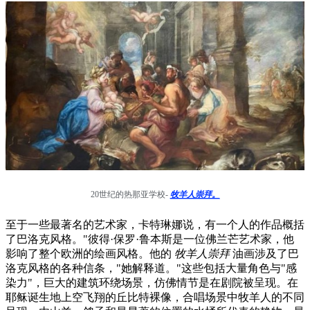
20世纪的热那亚学校-
牧羊人崇拜。
至于一些最著名的艺术家，卡特琳娜说，有一个人的作品概括
了巴洛克风格。"彼得·保罗·鲁本斯是一位佛兰芒艺术家，他
影响了整个欧洲的绘画风格。他的
牧羊人崇拜
油画涉及了巴
洛克风格的各种信条，"她解释道。"这些包括大量角色与"感
染力"，巨大的建筑环绕场景，仿佛情节是在剧院被呈现。在
耶稣诞生地上空飞翔的丘比特裸像，合唱场景中牧羊人的不同