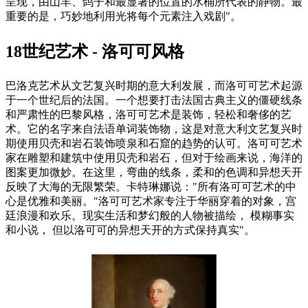
呈现，由山羊、鸽子和最显著的位置的水桶所代表的静物。最
重要的是，巧妙地利用光将每个元素注入戏剧"。
18世纪艺术 - 洛可可风格
巴洛克艺术从文艺复兴时期的意大利发展，而洛可可艺术起源
于一个世纪后的法国。一个想要打击法国古典主义的僵硬线条
和严肃性的巴黎风格，洛可可艺术是装饰，轻松和奢侈的艺
术。它的名字来自法语单词装饰物，这是对意大利文艺复兴时
期使用贝壳和岩石装饰喷泉和石窟的趋势的认可。洛可可艺术
家在雕塑和建筑中使用贝壳和岩石，但对于绘画来说，海洋的
图案更加微妙。在这里，弯曲的线条，柔和的色调和异想天开
反映了大海的无限繁荣。卡特琳娜说："所有洛可可艺术的中
心是优雅和美丽。"洛可可艺术家专注于华丽穿着的对象，宫
廷浪漫和欢乐。现实生活和梦幻般的人物被描绘， 模糊事实
和小说， 但以洛可可的异想天开的方式保持真实"。