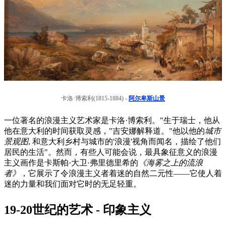
卡洛·博索利(1815-1884) -
阿尔卑斯山景
一位著名的浪漫主义艺术家是卡洛·博索利。"生于瑞士，他从
他在意大利的时间获取灵感，"吉安娜解释道。"他以他的
城市
景观图
, 和意大利乡村与城市的'浪漫'视角而闻名，描绘了他们
居民的生活"。然而，有些人可能会说，最具象征意义的浪漫
主义画作是卡斯帕·大卫·弗里德里希的
《海雾之上的流浪
者》
，它展示了令浪漫主义者着迷的自然二元性——它使人着
迷的力量和我们面对它时的无足轻重。
19-20世纪的艺术 - 印象主义