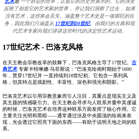
艺术
是
一个群众的世界，正如它的历史所展示的。它的演变
反映了创造它的艺术家的世界， 并让我们洞察了过去， 如果
没有艺术，这些将会丢失。涵盖整个艺术史是一项艰巨的任
务，因此我们只涵盖从
17世纪到20世纪
。由我们的古典和现
代艺术专家向我们讲讲这些时代的决定性艺术运动。
17世纪艺术 - 巴洛克风格
在天主教会宗教改革的鼓舞下，巴洛克风格主导了17世纪。
古
典艺术
专家卡特琳娜·马菲斯说："巴洛克绘画时期始于1600
年，贯穿17世纪并 一直持续到18世纪初。它包含一系列风
格，但其特点是戏剧性、丰富性、深色和强光和阴影。”
巴洛克艺术以引用宗教意象而引人注目，其重点是现实主义及
其主题的情感吸引力。在天主教会寻求与人联系并重申其虔诚
的时候，巴洛克艺术在培养这种联系方面发挥了核心作用。它
主要关注光明和黑暗——通常通过涉及中央圆顶的绘画来表
现，光会透过它照亮下面的东西——有助于说明天地之间的联
系。