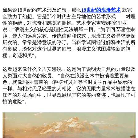
如果说18世纪的艺术涉及幻想，那么
19世纪的浪漫艺术
就完
全致力于幻想。它是那个时代占主导地位的艺术形式——对理
性的拒绝，对惊奇和感觉的拥抱。艺术专家吉安娜·富里亚
说："浪漫主义的核心是理性无法解释一切。"为了回应理性崇
拜，使人们远离宗教、传统信仰和仪式，浪漫主义者寻求更深
层次的、常常是潜意识的呼吁。当科学试图通过解释生活的所
有奥秘，淡化对这个世界的幻想，浪漫主义试图灌输新的神
秘，奇迹和美"。
这看起来像什么？吉安娜说，这是为了说明大自然的力量以及
人类面对大自然的敬畏。 "自然在浪漫艺术中扮演着重要角
色，就像玛丽·雪莱的
《科学怪人》
等当时文学作品中显示的
一样。与相对无足轻重的人相比，它的无限力量常常被描述在
庄严的对抗场面中，世界既展现了它的美丽奇迹，也展现了可
怕的危险"。