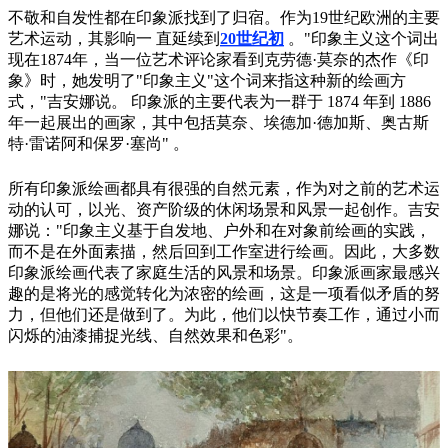
不敬和自发性都在印象派找到了归宿。作为19世纪欧洲的主要
艺术运动，其影响一 直延续到
20世纪初
。"印象主义这个词出
现在1874年，当一位艺术评论家看到克劳德·莫奈的杰作《印
象》时，她发明了"印象主义"这个词来指这种新的绘画方
式，"吉安娜说。 印象派的主要代表为一群于 1874 年到 1886
年一起展出的画家，其中包括莫奈、埃德加·德加斯、奥古斯
特·雷诺阿和保罗·塞尚" 。
所有印象派绘画都具有很强的自然元素，作为对之前的艺术运
动的认可，以光、资产阶级的休闲场景和风景一起创作。吉安
娜说："印象主义基于自发地、户外和在对象前绘画的实践，
而不是在外面素描，然后回到工作室进行绘画。因此，大多数
印象派绘画代表了家庭生活的风景和场景。印象派画家最感兴
趣的是将光的感觉转化为浓密的绘画，这是一项看似矛盾的努
力，但他们还是做到了。为此，他们以快节奏工作，通过小而
闪烁的油漆捕捉光线、自然效果和色彩"。