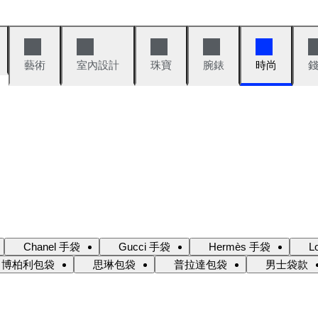
藝術
室內設計
珠寶
腕錶
時尚
Chanel 手袋
Gucci 手袋
Hermès 手袋
L
博柏利包袋
思琳包袋
普拉達包袋
男士袋款