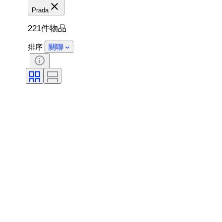
Prada
221件物品
排序
關聯