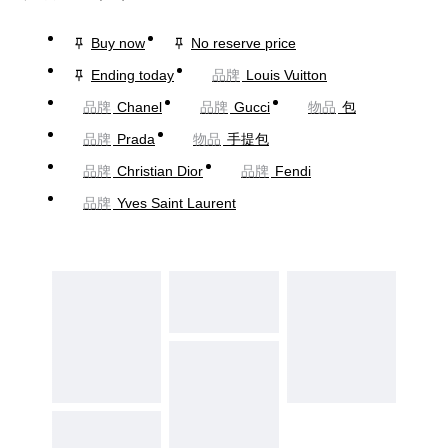
Buy now
No reserve price
Ending today
品牌
Louis Vuitton
品牌
Chanel
品牌
Gucci
物品
包
品牌
Prada
物品
手提包
品牌
Christian Dior
品牌
Fendi
品牌
Yves Saint Laurent