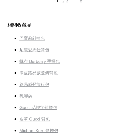
1
2
3
…
8
相關收藏品
巴寶莉斜挎包
尼龍愛馬仕背包
帆布 Burberry 手提包
漆皮路易威登斜背包
路易威登旅行包
乳膠袋
Gucci 花押字斜挎包
皮革 Gucci 背包
Michael Kors 斜挎包