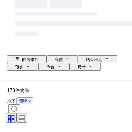
篩選條件
底價
結束日期
预算
位置
尺寸
品牌
服裝尺碼
物品
物料
狀態
顏色
178件物品
時代
包括配件
圖案
型號
排序
關聯