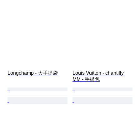
Longchamp - 大手提袋
Louis Vuitton - chantilly 
MM - 手提包