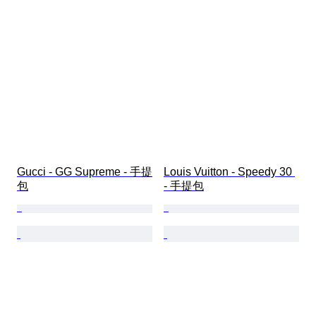
Gucci - GG Supreme - 手提
Louis Vuitton - Speedy 30 
包
- 手提包