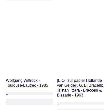
Wolfgang Wittrock - 
[E.O.; sur papier Hollande 
Toulouse-Lautrec - 1985
van Gelder]. G. B. Bracelli; 
Tristan Tzara - Braccelli & 
Bizzarie - 1963