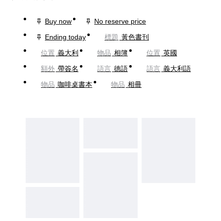
Buy now
No reserve price
Ending today
標題
黃色書刊
位置
義大利
物品
相簿
位置
英國
額外
帶簽名
語言
德語
語言
義大利語
物品
咖啡桌書本
物品
相冊