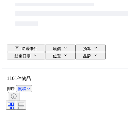
篩選條件
底價
预算
結束日期
位置
品牌
物品
原產國
物料
狀態
額外
時期
1101件物品
標題
款式
技術
簽名
訂裝
版
排序
關聯
語言
顏色
藝術家
出售者：
時代
原件/副本
軍事組織
運動
創作者