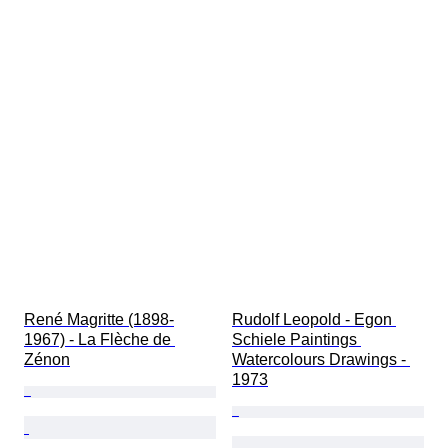
René Magritte (1898-
Rudolf Leopold - Egon 
1967) - La Flèche de 
Schiele Paintings 
Zénon
Watercolours Drawings - 
1973