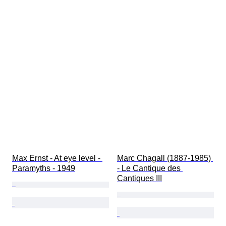
Max Ernst - At eye level - 
Marc Chagall (1887-1985) 
Paramyths - 1949
- Le Cantique des 
Cantiques III