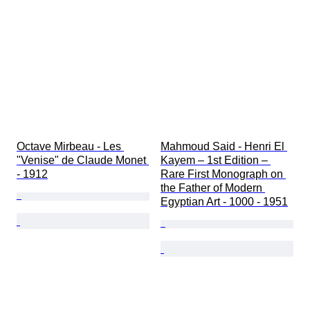
Octave Mirbeau - Les 
Mahmoud Said - Henri El 
"Venise" de Claude Monet 
Kayem – 1st Edition – 
- 1912
Rare First Monograph on 
the Father of Modern 
Egyptian Art - 1000 - 1951