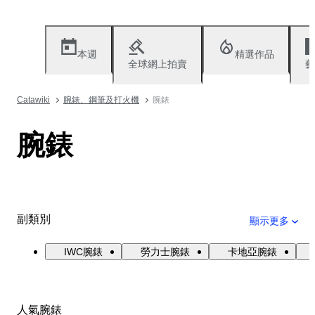
本週
精選作品
全球網上拍賣
藝
Catawiki
腕錶、鋼筆及打火機
腕錶
腕錶
副類別
顯示更多
IWC腕錶
勞力士腕錶
卡地亞腕錶
人氣腕錶