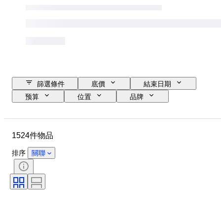
篩選條件
底價
結束日期
预算
位置
品牌
錶殼直徑
錶帶長度
物品
物料
性別
狀態
1524件物品
時期
顏色
錶芯
錶帶材質
型號
排序
關聯