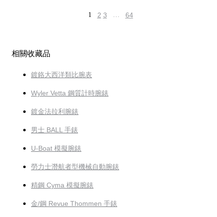
1
2
3
…
64
相關收藏品
鍍鉻大西洋類比腕表
Wyler Vetta 鋼質計時腕錶
鍍金法拉利腕錶
男士 BALL 手錶
U-Boat 模擬腕錶
勞力士潛航者型機械自動腕錶
精鋼 Cyma 模擬腕錶
金/鋼 Revue Thommen 手錶