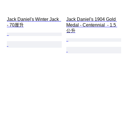
Jack Daniel's Winter Jack  
Jack Daniel's 1904 Gold 
- 70厘升
Medal - Centennial  - 1.5 
公升