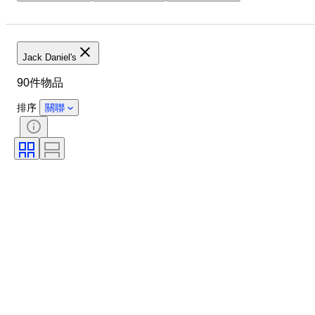
物品
原產國
瓶子大小
時期
酒精含量表
Jack Daniel's
90件物品
排序
關聯