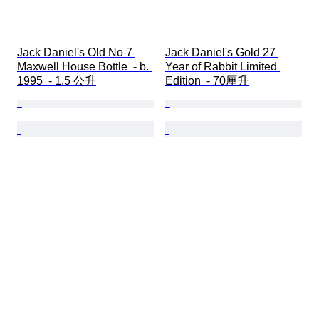
Jack Daniel's Old No 7 
Jack Daniel's Gold 27 
Maxwell House Bottle  - b. 
Year of Rabbit Limited 
1995  - 1.5 公升
Edition  - 70厘升