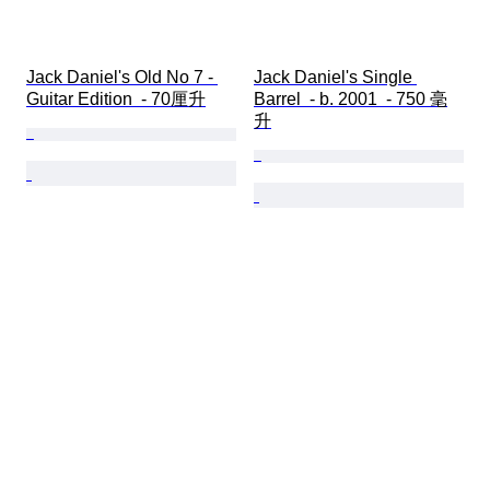
Jack Daniel's Old No 7 - 
Jack Daniel's Single 
Guitar Edition  - 70厘升
Barrel  - b. 2001  - 750 毫
升