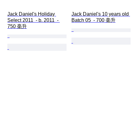
Jack Daniel's Holiday 
Jack Daniel's 10 years old 
Select 2011  - b. 2011  - 
Batch 05  - 700 毫升
750 毫升