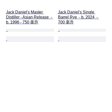
Jack Daniel's Master 
Jack Daniel's Single 
Distiller - Asian Release  - 
Barrel Rye  - b. 2024  - 
b. 1996 - 750 毫升
700 毫升