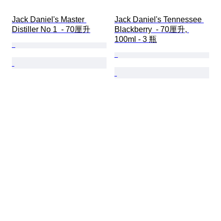
Jack Daniel's Master 
Jack Daniel's Tennessee 
Distiller No 1  - 70厘升
Blackberry  - 70厘升, 
100ml - 3 瓶