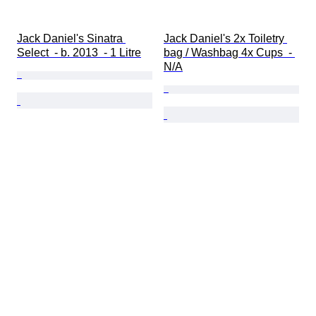
Jack Daniel's Sinatra 
Jack Daniel's 2x Toiletry 
Select  - b. 2013  - 1 Litre
bag / Washbag 4x Cups  - 
N/A