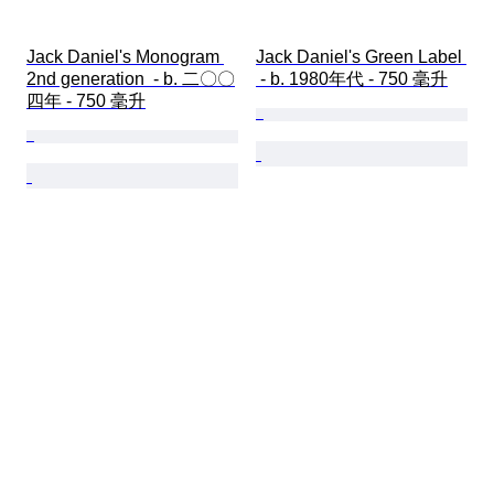
Jack Daniel's Monogram 
Jack Daniel's Green Label 
2nd generation  - b. 二〇〇
 - b. 1980年代 - 750 毫升
四年 - 750 毫升