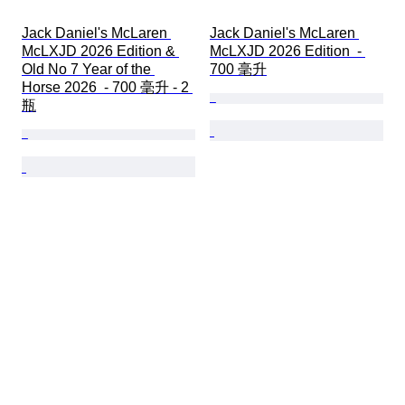
Jack Daniel's McLaren 
Jack Daniel's McLaren 
McLXJD 2026 Edition & 
McLXJD 2026 Edition  - 
Old No 7 Year of the 
700 毫升
Horse 2026  - 700 毫升 - 2 
瓶