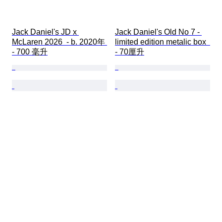
Jack Daniel's JD x 
Jack Daniel's Old No 7 - 
McLaren 2026  - b. 2020年 
limited edition metalic box  
- 700 毫升
- 70厘升