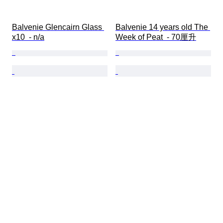
Balvenie Glencairn Glass 
Balvenie 14 years old The 
x10  - n/a
Week of Peat  - 70厘升