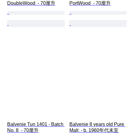
DoubleWood  - 70厘升
PortWood  - 70厘升
Balvenie Tun 1401 - Batch 
Balvenie 8 years old Pure 
No. 8  - 70厘升
Malt  - b. 1960年代末至