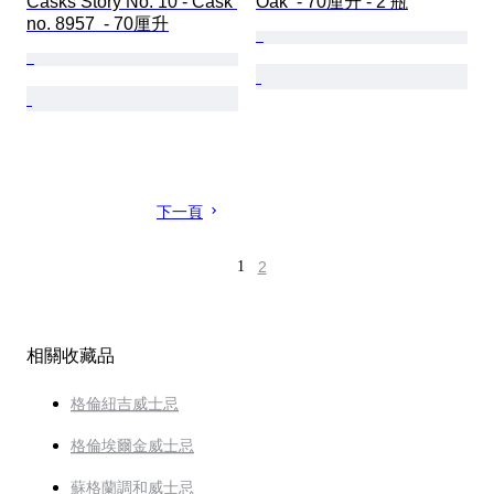
Casks Story No. 10 - Cask 
Oak  - 70厘升 - 2 瓶
no. 8957  - 70厘升
下一頁
1
2
相關收藏品
格倫紐吉威士忌
格倫埃爾金威士忌
蘇格蘭調和威士忌