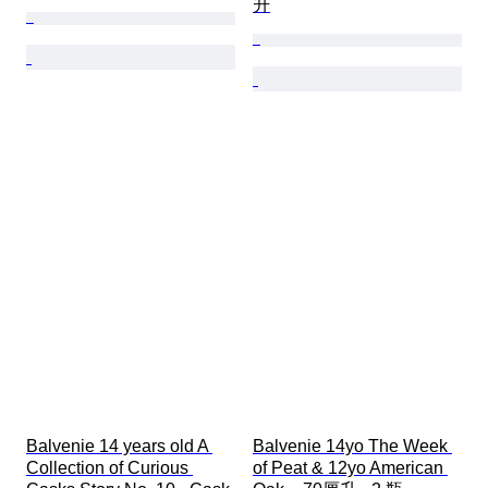
升
Balvenie 14 years old A 
Balvenie 14yo The Week 
Collection of Curious 
of Peat & 12yo American 