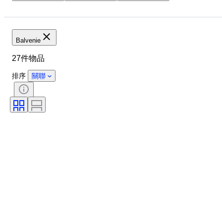
物品
原產國
瓶子大小
酒精含量表
Balvenie
27件物品
排序
關聯