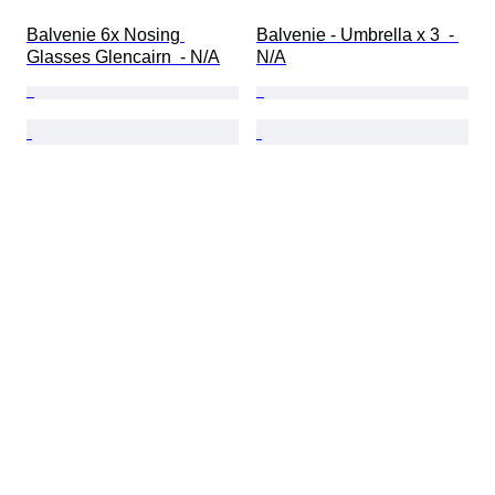
Balvenie 6x Nosing 
Balvenie - Umbrella x 3  - 
Glasses Glencairn  - N/A
N/A