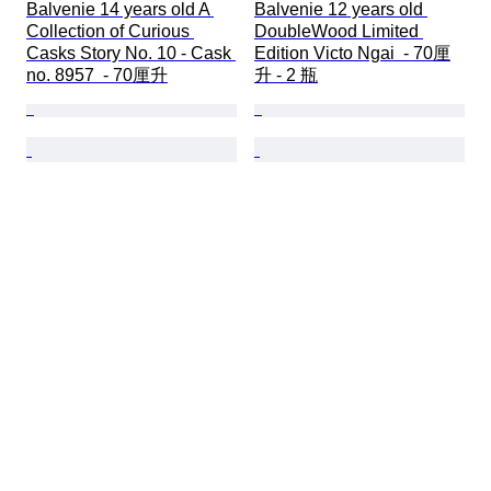
Balvenie 14 years old A 
Balvenie 12 years old 
Collection of Curious 
DoubleWood Limited 
Casks Story No. 10 - Cask 
Edition Victo Ngai  - 70厘
no. 8957  - 70厘升
升 - 2 瓶