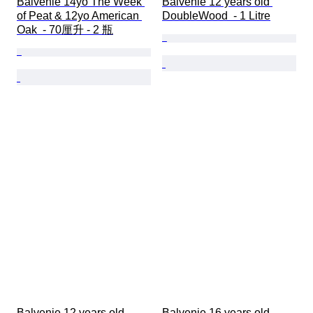
Balvenie 14yo The Week 
Balvenie 12 years old 
of Peat & 12yo American 
DoubleWood  - 1 Litre
Oak  - 70厘升 - 2 瓶
Balvenie 12 years old 
Balvenie 16 years old 