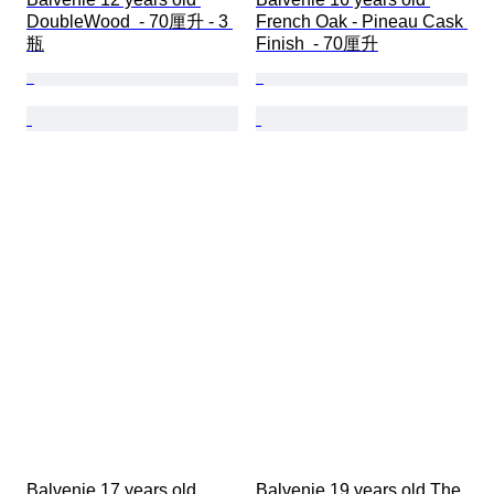
DoubleWood  - 70厘升 - 3 
French Oak - Pineau Cask 
瓶
Finish  - 70厘升
Balvenie 17 years old 
Balvenie 19 years old The 