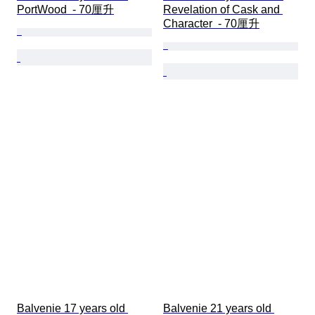
PortWood  - 70厘升
Revelation of Cask and 
Character  - 70厘升
Balvenie 17 years old 
Balvenie 21 years old 