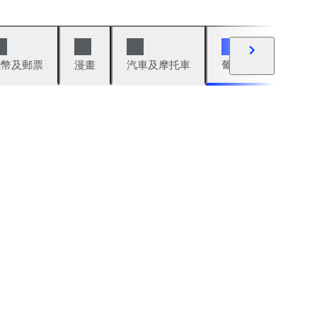
錢幣及郵票
漫畫
汽車及摩托車
葡萄酒與烈酒