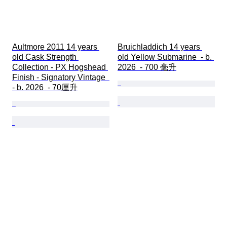
Aultmore 2011 14 years 
Bruichladdich 14 years 
old Cask Strength 
old Yellow Submarine  - b. 
Collection - PX Hogshead 
2026  - 700 毫升
Finish - Signatory Vintage  
- b. 2026  - 70厘升