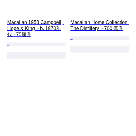
Macallan 1958 Campbell, 
Macallan Home Collection 
Hope & King  - b. 1970年
The Distillery  - 700 毫升
代 - 75厘升