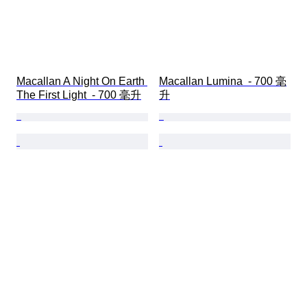
Macallan A Night On Earth 
Macallan Lumina  - 700 毫
The First Light  - 700 毫升
升