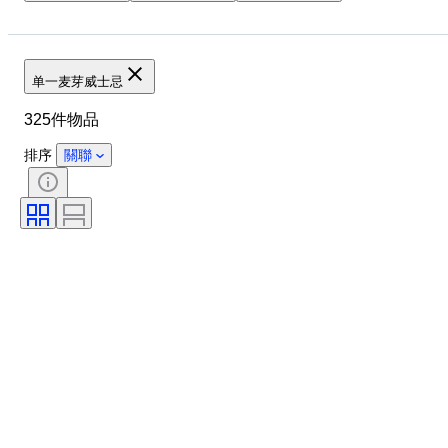
物品
原產國
瓶子大小
時期
酒精含量表
裝瓶
单一麦芽威士忌
325件物品
排序
關聯