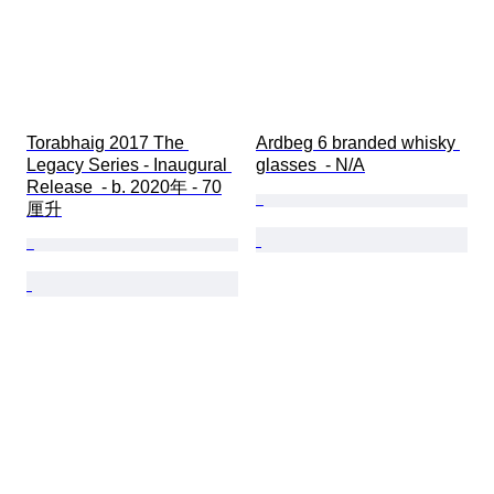
Torabhaig 2017 The 
Ardbeg 6 branded whisky 
Legacy Series - Inaugural 
glasses  - N/A
Release  - b. 2020年 - 70
厘升