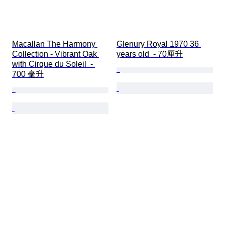
Macallan The Harmony 
Glenury Royal 1970 36 
Collection - Vibrant Oak 
years old  - 70厘升
with Cirque du Soleil  - 
700 毫升