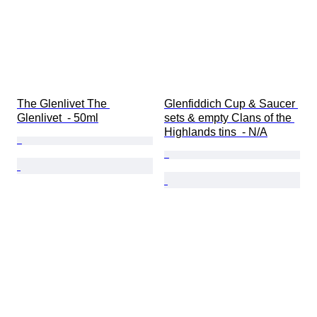
The Glenlivet The 
Glenfiddich Cup & Saucer 
Glenlivet  - 50ml
sets & empty Clans of the 
Highlands tins  - N/A