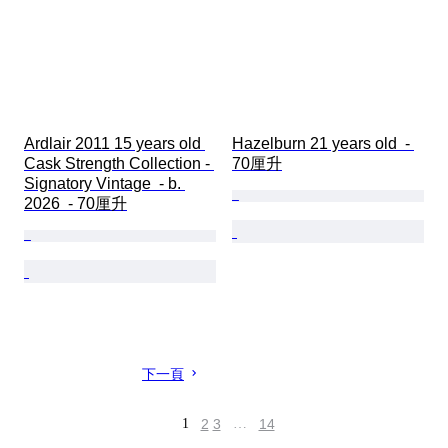
Ardlair 2011 15 years old 
Hazelburn 21 years old  - 
Cask Strength Collection - 
70厘升
Signatory Vintage  - b. 
2026  - 70厘升
下一頁
1
2
3
…
14