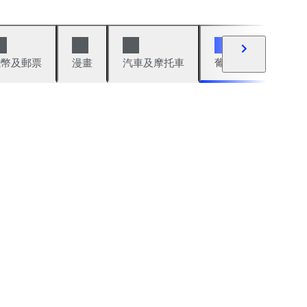
錢幣及郵票
漫畫
汽車及摩托車
葡萄酒與烈酒