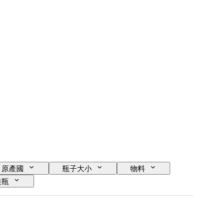
原產國
瓶子大小
物料
裝瓶