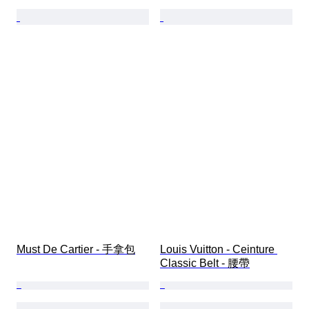
Must De Cartier - 手拿包
Louis Vuitton - Ceinture 
Classic Belt - 腰帶