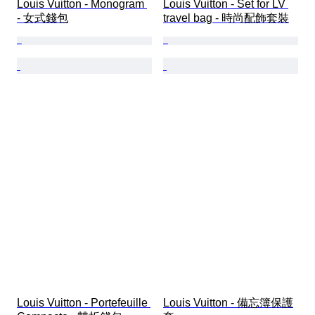
Louis Vuitton - Monogram 
Louis Vuitton - Set for LV 
- 女式錢包
travel bag - 時尚配飾套裝
Louis Vuitton - Portefeuille 
Louis Vuitton - 備忘簿保護