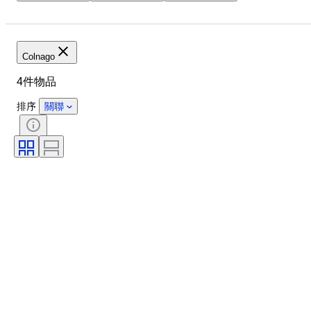
物品
原產國
物料
狀態
時期
尺寸測量
Colnago
4件物品
排序
關聯