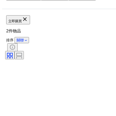
品牌
物品
原產國
物料
狀態
時期
尺寸測量
立即購買
2件物品
排序
關聯