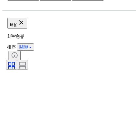
狀態
球拍
1件物品
排序
關聯