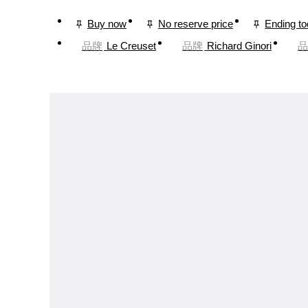
Buy now
No reserve price
Ending t
品牌
Le Creuset
品牌
Richard Ginori
品