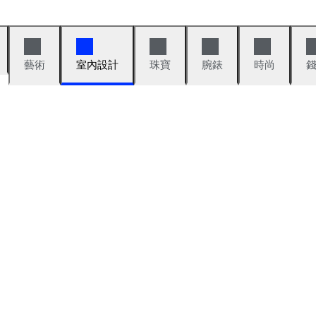
藝術
室內設計
珠寶
腕錶
時尚