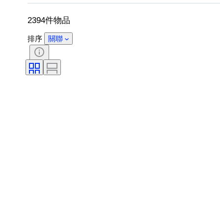
出售者：
時代
創作者
2394件物品
排序
關聯