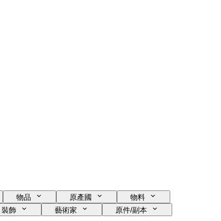
物品
原產國
物料
裝飾
藝術家
原件/副本