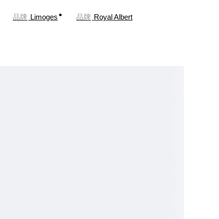
品牌
Limoges
品牌
Royal Albert