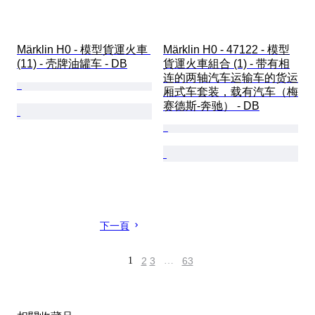
Märklin H0 - 模型貨運火車 
Märklin H0 - 47122 - 模型
(11) - 壳牌油罐车 - DB
貨運火車組合 (1) - 带有相
连的两轴汽车运输车的货运
厢式车套装，载有汽车（梅
赛德斯-奔驰） - DB
下一頁
1
2
3
…
63