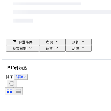
篩選條件
底價
预算
結束日期
位置
品牌
物品
原產國
物料
狀態
額外
時期
1510件物品
標題
款式
顏色
比例
控制
電源
排序
關聯
鐵路公司
時代
原件/副本