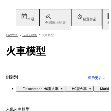
本週
精選作品
全球網上拍賣
藝
Catawiki
玩具及模型
火車模型
火車模型
副類別
顯示更多
Fleischmann H0型火車
H0型火車
Märk
人氣火車模型