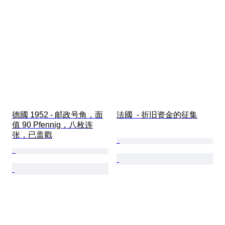
德國 1952 - 邮政号角，面
法國  - 折旧资金的征集
值 90 Pfennig，八枚连
张，已盖戳