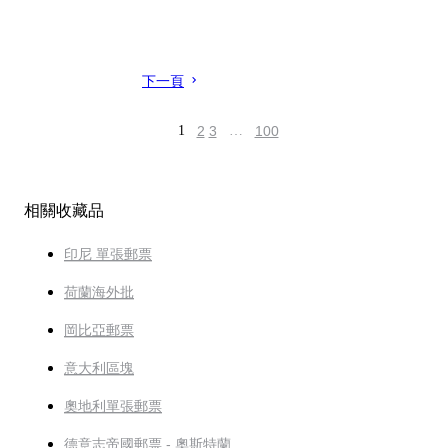
下一頁
1
2
3
…
100
相關收藏品
印尼 單張郵票
荷蘭海外批
岡比亞郵票
意大利區塊
奧地利單張郵票
德意志帝國郵票 - 奧斯特蘭