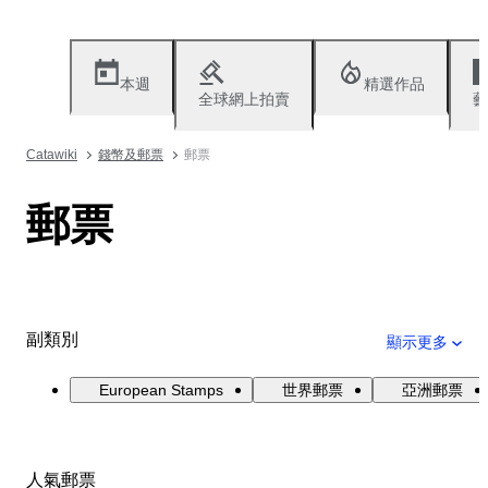
本週
精選作品
全球網上拍賣
藝
Catawiki
錢幣及郵票
郵票
郵票
副類別
顯示更多
European Stamps
世界郵票
亞洲郵票
人氣郵票