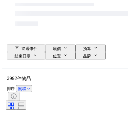
篩選條件
底價
预算
結束日期
位置
品牌
物品
原產國
物料
性別
狀態
時期
3992件物品
證明
標題
款式
技術
簽名
訂裝
排序
關聯
版
語言
顏色
出售者：
藝術家
歸屬
時代