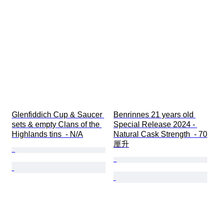
Glenfiddich Cup & Saucer 
Benrinnes 21 years old 
sets & empty Clans of the 
Special Release 2024 - 
Highlands tins  - N/A
Natural Cask Strength  - 70
厘升