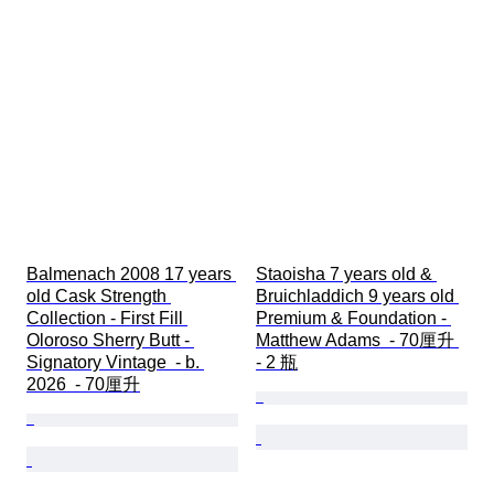
Balmenach 2008 17 years 
Staoisha 7 years old & 
old Cask Strength 
Bruichladdich 9 years old 
Collection - First Fill 
Premium & Foundation - 
Oloroso Sherry Butt - 
Matthew Adams  - 70厘升 
Signatory Vintage  - b. 
- 2 瓶
2026  - 70厘升