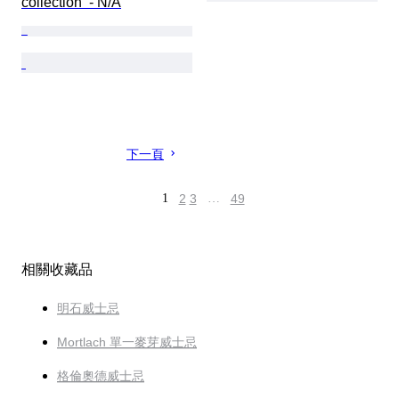
collection  - N/A
下一頁
1
2
3
…
49
相關收藏品
明石威士忌
Mortlach 單一麥芽威士忌
格倫奧德威士忌