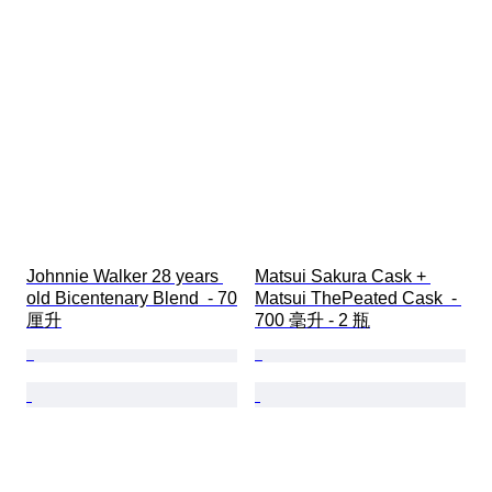
Johnnie Walker 28 years 
Matsui Sakura Cask + 
old Bicentenary Blend  - 70
Matsui ThePeated Cask  - 
厘升
700 毫升 - 2 瓶