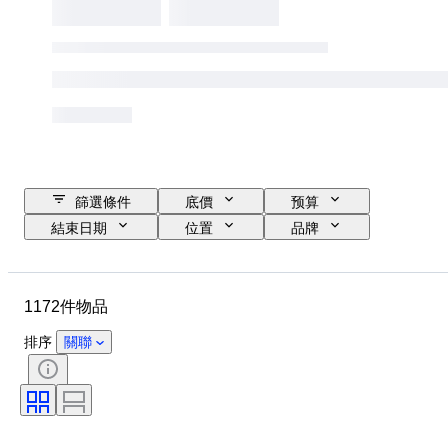
篩選條件
底價
预算
結束日期
位置
品牌
物品
原產國
瓶子大小
物料
狀態
時期
1172件物品
標題
款式
顏色
酒精含量表
時代
裝瓶
排序
關聯