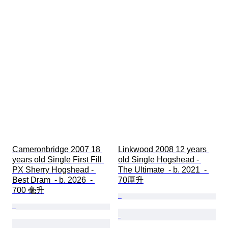
Cameronbridge 2007 18 
Linkwood 2008 12 years 
years old Single First Fill 
old Single Hogshead - 
PX Sherry Hogshead - 
The Ultimate  - b. 2021  - 
Best Dram  - b. 2026  - 
70厘升
700 毫升