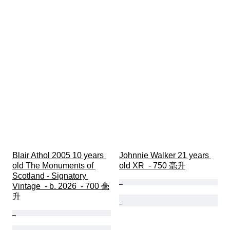
Blair Athol 2005 10 years 
Johnnie Walker 21 years 
old The Monuments of 
old XR  - 750 毫升
Scotland - Signatory 
Vintage  - b. 2026  - 700 毫
升