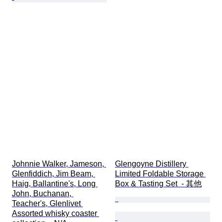
Johnnie Walker, Jameson, 
Glengoyne Distillery 
Glenfiddich, Jim Beam, 
Limited Foldable Storage 
Haig, Ballantine's, Long 
Box & Tasting Set  - 其他
John, Buchanan, 
Teacher's, Glenlivet 
Assorted whisky coaster 