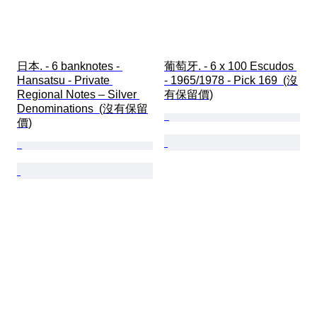
日本. - 6 banknotes - 
葡萄牙. - 6 x 100 Escudos 
Hansatsu - Private 
- 1965/1978 - Pick 169  (沒
Regional Notes – Silver 
有保留價)
Denominations  (沒有保留
價)