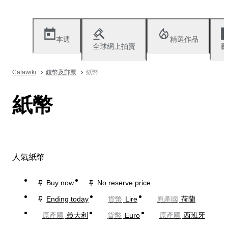
本週
精選作品
全球網上拍賣
藝
Catawiki
錢幣及郵票
紙幣
紙幣
人氣紙幣
Buy now
No reserve price
Ending today
貨幣
Lire
原產國
荷蘭
原產國
義大利
貨幣
Euro
原產國
西班牙