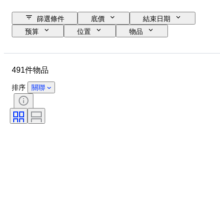
篩選條件
底價
結束日期
预算
位置
物品
原產國
狀態
證明
標題
貨幣
時代
491件物品
排序
關聯