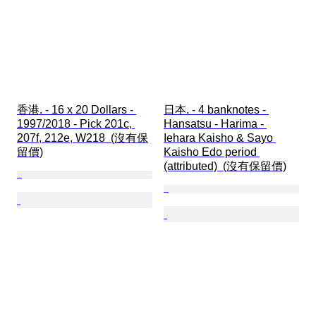
香港. - 16 x 20 Dollars - 
日本. - 4 banknotes - 
1997/2018 - Pick 201c, 
Hansatsu - Harima - 
207f, 212e, W218  (沒有保
Iehara Kaisho & Sayo 
留價)
Kaisho Edo period 
(attributed)  (沒有保留價)