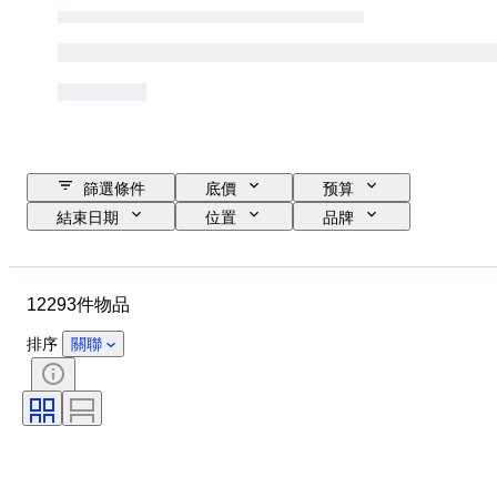
篩選條件
底價
预算
結束日期
位置
品牌
錶殼直徑
錶帶長度
物品
原產國
物料
性別
12293件物品
狀態
時期
證明
標題
版
語言
排序
關聯
顏色
錶芯
錶帶材質
時代
電力儲備
自鳴鐘
原件/副本
汽車用品類型
型號