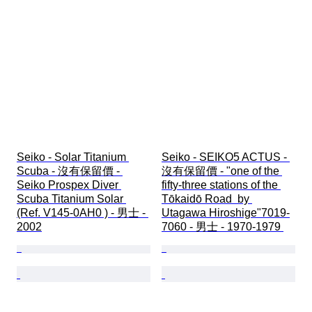
Seiko - Solar Titanium 
Seiko - SEIKO5 ACTUS - 
Scuba - 沒有保留價 - 
沒有保留價 - "one of the 
Seiko Prospex Diver 
fifty-three stations of the 
Scuba Titanium Solar 
Tōkaidō Road  by 
(Ref. V145-0AH0 ) - 男士 - 
Utagawa Hiroshige"7019-
2002
7060 - 男士 - 1970-1979 