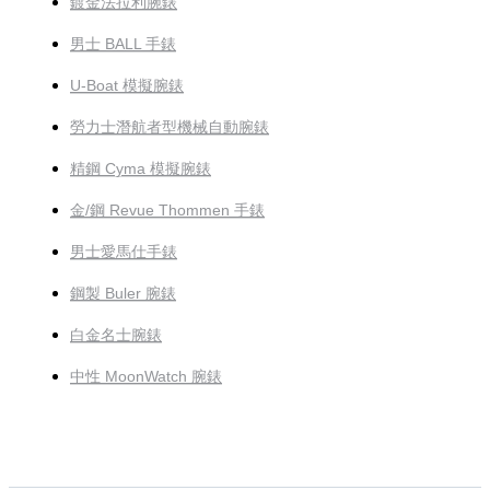
鍍金法拉利腕錶
男士 BALL 手錶
U-Boat 模擬腕錶
勞力士潛航者型機械自動腕錶
精鋼 Cyma 模擬腕錶
金/鋼 Revue Thommen 手錶
男士愛馬仕手錶
鋼製 Buler 腕錶
白金名士腕錶
中性 MoonWatch 腕錶