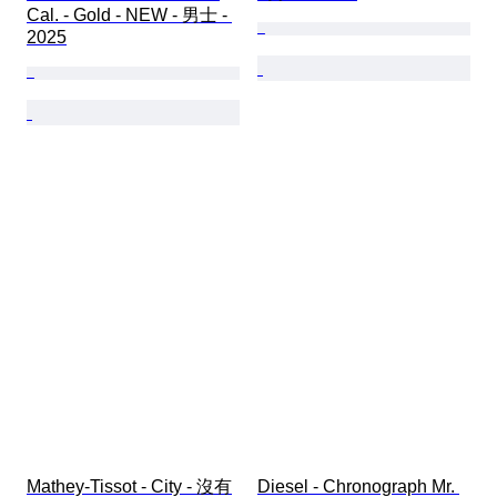
Cal. - Gold - NEW - 男士 - 
2025
Mathey-Tissot - City - 沒有
Diesel - Chronograph Mr. 