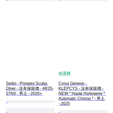
免運費
Seiko - Prospex Scuba 
Cyrus Geneve - 
DIver - 沒有保留價 - 4R35-
KLEPCYS - 沒有保留價 - 
07N0 - 男士 - 2020+ 
NEW * Haute Horlogerie * 
Automatic Chrono * - 男士 
- 2025