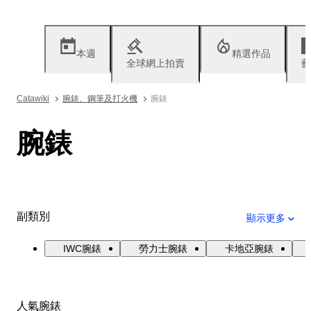
本週
精選作品
全球網上拍賣
藝
Catawiki
腕錶、鋼筆及打火機
腕錶
腕錶
副類別
顯示更多
IWC腕錶
勞力士腕錶
卡地亞腕錶
人氣腕錶