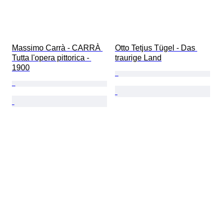
Massimo Carrà - CARRÀ 
Otto Tetjus Tügel - Das 
Tutta l'opera pittorica - 
traurige Land
1900