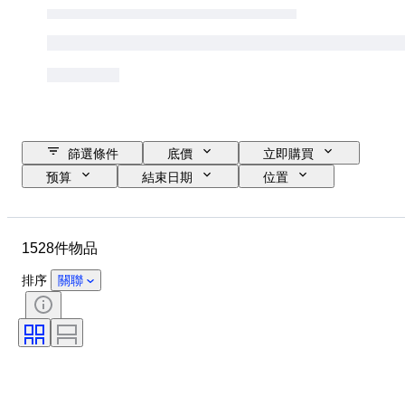
篩選條件
底價
立即購買
预算
結束日期
位置
品牌
物品
原產國
物料
狀態
額外
1528件物品
時期
標題
款式
技術
簽名
訂裝
排序
關聯
版
語言
顏色
出售者：
藝術家
時代
原件/副本
軍事組織
運動
創作者