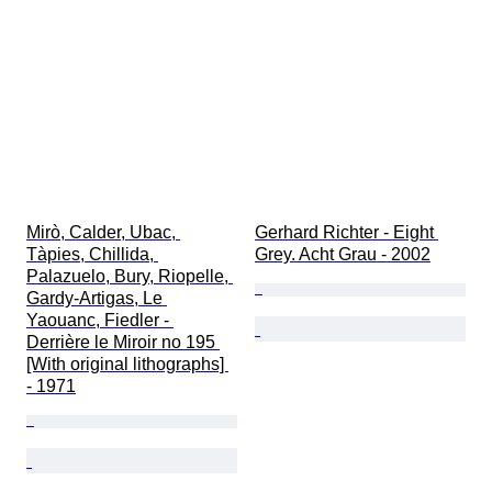
Mirò, Calder, Ubac, 
Gerhard Richter - Eight 
Tàpies, Chillida, 
Grey. Acht Grau - 2002
Palazuelo, Bury, Riopelle, 
Gardy-Artigas, Le 
Yaouanc, Fiedler - 
Derrière le Miroir no 195 
[With original lithographs] 
- 1971