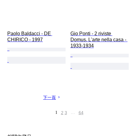
Paolo Baldacci - DE 
Gio Ponti - 2 riviste 
CHIRICO - 1997
Domus. L'arte nella casa - 
1933-1934
下一頁
1
2
3
…
64