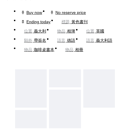
Buy now
No reserve price
Ending today
標題
黃色書刊
位置
義大利
物品
相簿
位置
英國
額外
帶簽名
語言
德語
語言
義大利語
物品
咖啡桌書本
物品
相冊