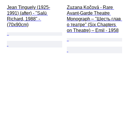
Jean Tinguely (1925-
Zuzana Kočová - Rare 
1991) (after) - "Salü 
Avant-Garde Theatre 
Richard, 1988" - 
Monograph – "Шесть глав 
(70x90cm)
о театре" (Six Chapters 
on Theatre) – Emil - 1958