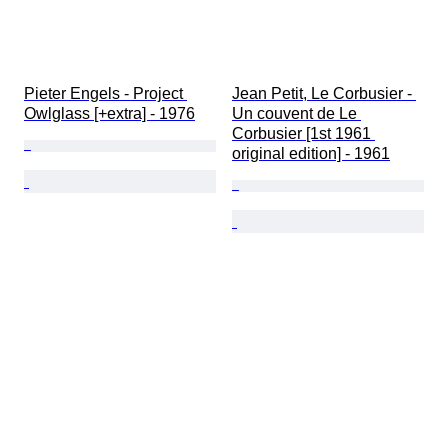
Pieter Engels - Project 
Jean Petit, Le Corbusier - 
Owlglass [+extra] - 1976
Un couvent de Le 
Corbusier [1st 1961 
original edition] - 1961