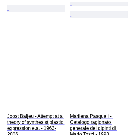
Joost Baljeu - Attempt at a 
Marilena Pasquali - 
theory of synthesist plastic 
Catalogo ragionato 
expression e.a. - 1963-
generale dei dipinti di 
2006
Mario Tozzi - 1998