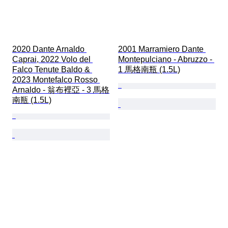
2020 Dante Arnaldo 
2001 Marramiero Dante 
Caprai, 2022 Volo del 
Montepulciano - Abruzzo - 
Falco Tenute Baldo & 
1 馬格南瓶 (1.5L)
2023 Montefalco Rosso 
Arnaldo - 翁布裡亞 - 3 馬格
南瓶 (1.5L)