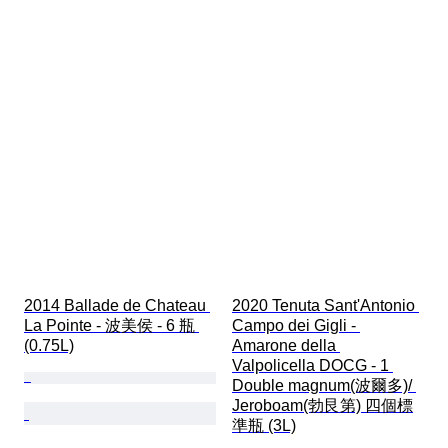
2014 Ballade de Chateau 
2020 Tenuta Sant'Antonio 
La Pointe - 波美侯 - 6 瓶 
Campo dei Gigli - 
(0.75L)
Amarone della 
Valpolicella DOCG - 1 
Double magnum(波爾多)/ 
Jeroboam(勃艮第) 四個標
準瓶 (3L)