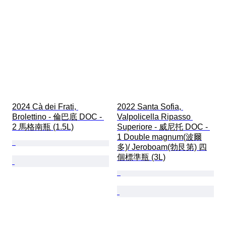
2024 Cà dei Frati, 
2022 Santa Sofia, 
Brolettino - 倫巴底 DOC - 
Valpolicella Ripasso 
2 馬格南瓶 (1.5L)
Superiore - 威尼托 DOC - 
1 Double magnum(波爾
多)/ Jeroboam(勃艮第) 四
個標準瓶 (3L)