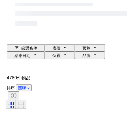
篩選條件
底價
预算
結束日期
位置
品牌
物品
原產國
瓶子大小
物料
狀態
額外
4780件物品
時期
款式
顏色
葡萄酒產區
排序
關聯
葡萄酒原產地命名控制／分類
Wine Fill Level
葡萄酒級別
葡萄品種
時代