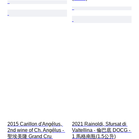
2015 Carillon d'Angélus, 
2021 Rainoldi, Sfursat di 
2nd wine of Ch. Angélus - 
Valtellina - 倫巴底 DOCG - 
聖埃美隆 Grand Cru 
1 馬格南瓶(1.5公升)