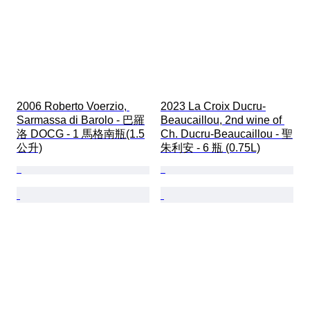
2006 Roberto Voerzio, 
2023 La Croix Ducru-
Sarmassa di Barolo - 巴羅
Beaucaillou, 2nd wine of 
洛 DOCG - 1 馬格南瓶(1.5
Ch. Ducru-Beaucaillou - 聖
公升)
朱利安 - 6 瓶 (0.75L)