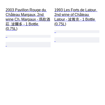
2003 Pavillon Rouge du 
1993 Les Forts de Latour, 
Château Margaux, 2nd 
2nd wine of Château 
wine Ch. Margaux - 瑪歌酒
Latour - 波雅克 - 1 Bottle 
莊, 波爾多 - 1 Bottle 
(0.75L)
(0.75L)