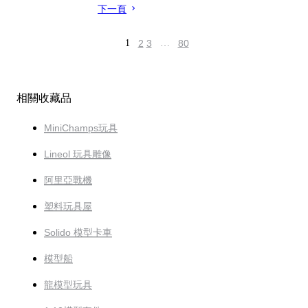
下一頁
1
2
3
…
80
相關收藏品
MiniChamps玩具
Lineol 玩具雕像
阿里亞戰機
塑料玩具屋
Solido 模型卡車
模型船
龍模型玩具