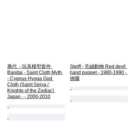
萬代  - 玩具模型套件 
Steiff - 毛絨動物 Red devil 
Bandai - Saint Cloth Myth 
hand puppet - 1980-1990 - 
- Cygnus Hyoga God 
德國
Cloth (Saint Seiya / 
Knights of the Zodiac) 
Japan - - 2000-2010