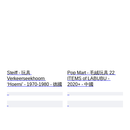
Steiff - 玩具 
Pop Mart - 毛絨玩具 22 
Verkeerseekhoorn 
ITEMS of LABUBU - 
‘Hoerni’ - 1970-1980 - 德國
2020+ - 中國