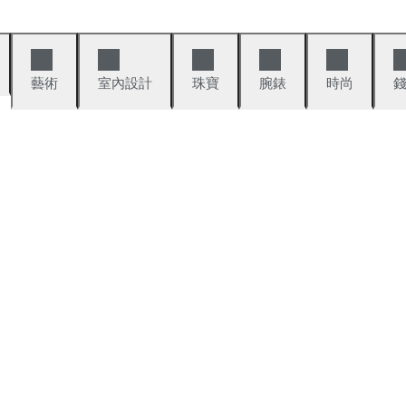
藝術
室內設計
珠寶
腕錶
時尚