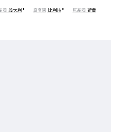
產國
義大利
原產國
比利時
原產國
荷蘭