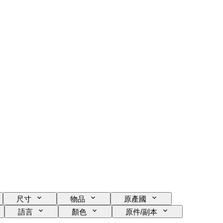
尺寸
物品
原產國
語言
顏色
原件/副本