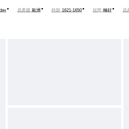
oday
原產國
歐洲
時期
1621-1650
狀態
極好
原