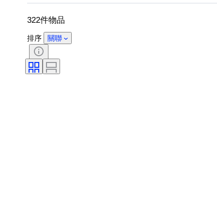
出售者：
時代
322件物品
排序
關聯