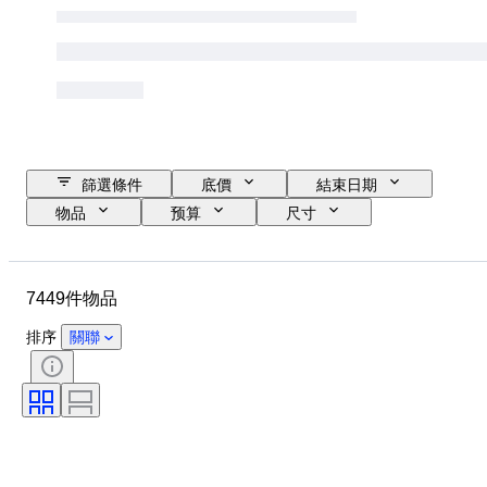
篩選條件
底價
結束日期
物品
预算
尺寸
款式
技術
藝術家
位置
標題
時期
7449件物品
簽名
顏色
出售者：
版
排序
關聯