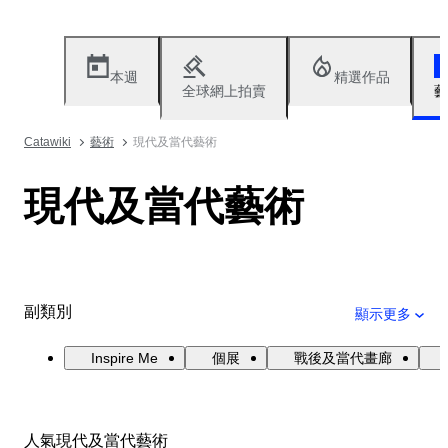
本週
精選作品
全球網上拍賣
藝
Catawiki
藝術
現代及當代藝術
現代及當代藝術
副類別
顯示更多
Inspire Me
個展
戰後及當代畫廊
人氣現代及當代藝術