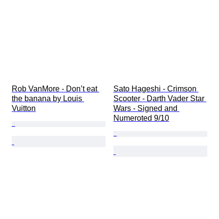
Rob VanMore - Don’t eat 
Sato Hageshi - Crimson 
the banana by Louis 
Scooter - Darth Vader Star 
Vuitton
Wars - Signed and 
Numeroted 9/10