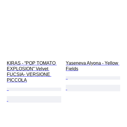
KIRAS - “POP TOMATO 
Yaseneva Alyona - Yellow 
EXPLOSION” Velvet 
Fields
FUCSIA- VERSIONE 
PICCOLA