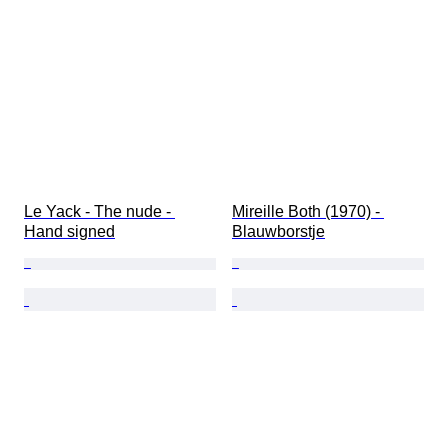
Le Yack - The nude - 
Mireille Both (1970) - 
Hand signed
Blauwborstje