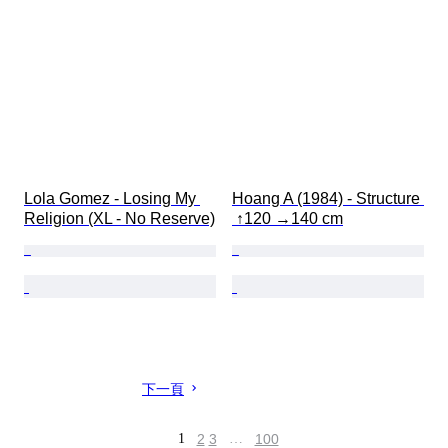
Lola Gomez - Losing My 
Hoang A (1984) - Structure 
Religion (XL - No Reserve)
 ↑120 →140 cm
下一頁
1
2
3
…
100