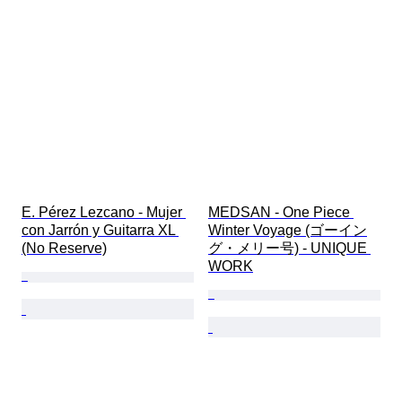
E. Pérez Lezcano - Mujer 
MEDSAN - One Piece 
con Jarrón y Guitarra XL 
Winter Voyage (ゴーイン
(No Reserve)
グ・メリー号) - UNIQUE 
WORK