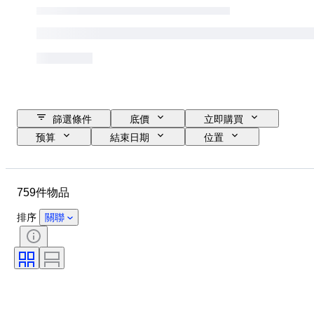
篩選條件
底價
立即購買
预算
結束日期
位置
尺寸
尺寸
品牌
物品
原產國
物料
759件物品
性別
狀態
額外
時期
標題
款式
排序
關聯
技術
簽名
顏色
錶芯
自鳴鐘
電力儲備
藝術家
出售者：
時代
創作者
型號