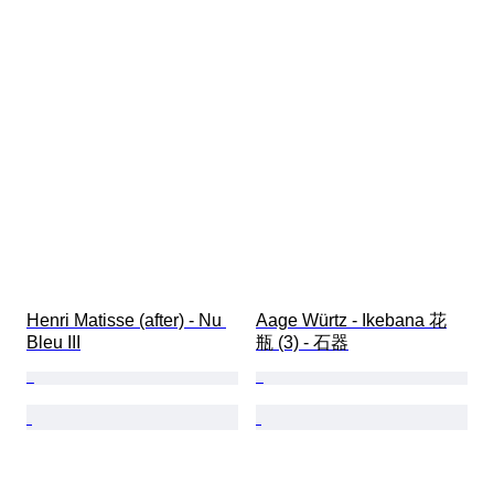
Henri Matisse (after) - Nu 
Aage Würtz - Ikebana 花
Bleu III
瓶 (3) - 石器