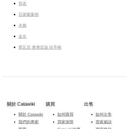
骨表
百家樂案例
木條
皮盒
喬瓦尼·奧弗雷迪 扶手椅
關於 Catawiki
購買
出售
關於 Catawiki
如何購買
如何出售
我們的專家
買家保障
賣家祕訣