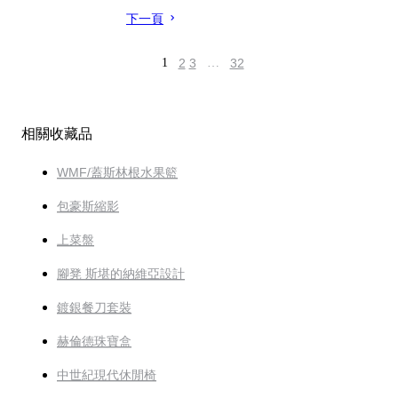
下一頁
1
2
3
…
32
相關收藏品
WMF/蓋斯林根水果籃
包豪斯縮影
上菜盤
腳凳 斯堪的納維亞設計
鍍銀餐刀套裝
赫倫德珠寶盒
中世紀現代休閒椅