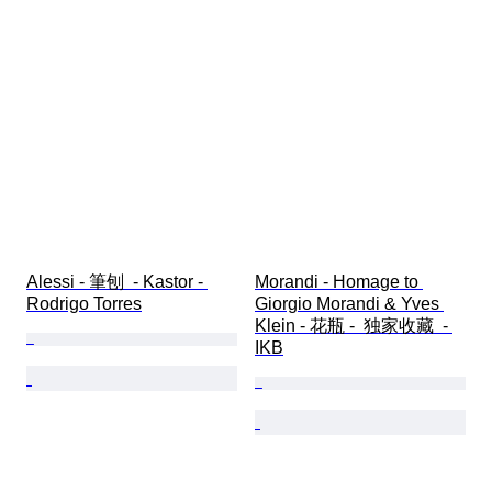
Alessi - 筆刨  - Kastor - 
Morandi - Homage to 
Rodrigo Torres
Giorgio Morandi & Yves 
Klein - 花瓶 -  独家收藏  - 
IKB