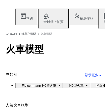
本週
精選作品
全球網上拍賣
藝
Catawiki
玩具及模型
火車模型
火車模型
副類別
顯示更多
Fleischmann H0型火車
H0型火車
Märk
人氣火車模型