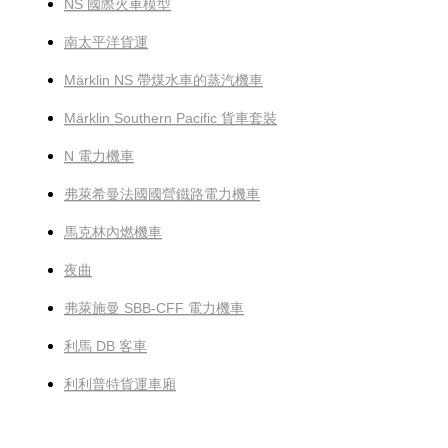
NS 國際火車模型
南太平洋貨運
Märklin NS 帶煤水車的蒸汽機車
Märklin Southern Pacific 貨車套裝
N 電力機車
弗萊希曼法國國營鐵路電力機車
馬克林內燃機車
夜曲
弗萊施曼 SBB-CFF 電力機車
利馬 DB 客車
利利普特貨運車廂