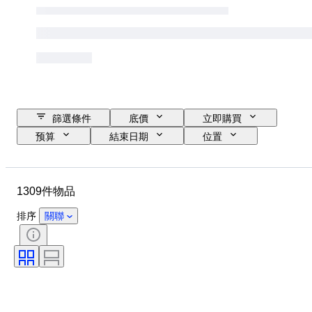
篩選條件
底價
立即購買
预算
結束日期
位置
品牌
物品
原產國
物料
狀態
額外
1309件物品
時期
顏色
比例
控制
電源
鐵路公司
排序
關聯
時代