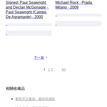
Signed; Paul Seawright 
Michael Rock - Prada 
and Declan McGonagle - 
Milano - 2009
Paul Seawright (Campo 
De Agramante) - 2000
下一頁
1
2
3
…
60
相關收藏品
葡萄牙語書籍 - 藝術與攝影