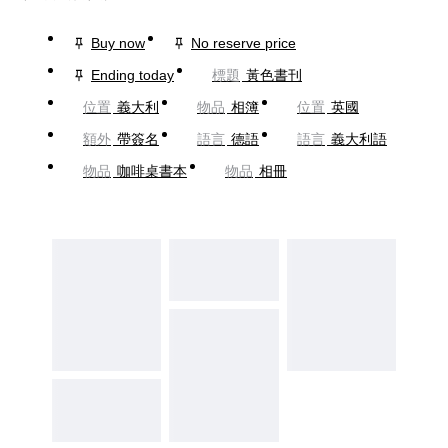
Buy now
No reserve price
Ending today
標題
黃色書刊
位置
義大利
物品
相簿
位置
英國
額外
帶簽名
語言
德語
語言
義大利語
物品
咖啡桌書本
物品
相冊