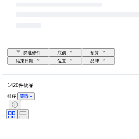
篩選條件
底價
预算
結束日期
位置
品牌
物品
原產國
物料
狀態
額外
時期
1420件物品
標題
款式
技術
簽名
訂裝
版
排序
關聯
語言
顏色
藝術家
出售者：
時代
原件/副本
軍事組織
運動
創作者