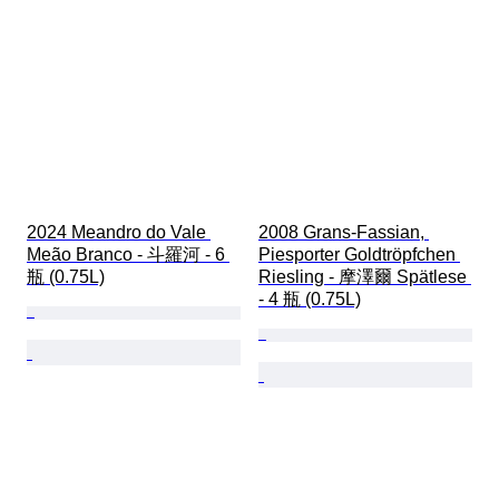
2024 Meandro do Vale 
2008 Grans-Fassian, 
Meão Branco - 斗羅河 - 6 
Piesporter Goldtröpfchen 
瓶 (0.75L)
Riesling - 摩澤爾 Spätlese 
- 4 瓶 (0.75L)