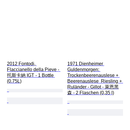
2012 Fontodi, 
1971 Dienheimer 
Flaccianello della Pieve - 
Guldenmorgen: 
托斯卡納 IGT - 1 Bottle 
Trockenbeerenauslese + 
(0.75L)
Beerenauslese  Riesling + 
Ruländer - Gillot - 萊恩黑
森 - 2 Flaschen (0,35 l)