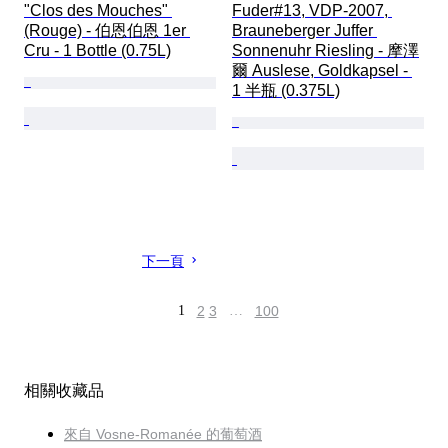
"Clos des Mouches" 
Fuder#13, VDP-2007, 
(Rouge) - 伯恩伯恩 1er 
Brauneberger Juffer 
Cru - 1 Bottle (0.75L)
Sonnenuhr Riesling - 摩澤
爾 Auslese, Goldkapsel - 
1 半瓶 (0.375L)
下一頁
1
2
3
…
100
相關收藏品
來自 Vosne-Romanée 的葡萄酒