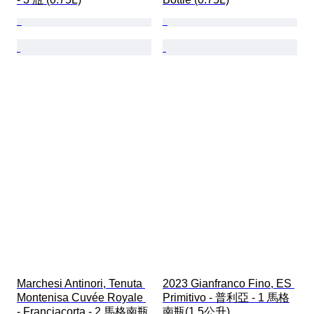
Marchesi Antinori, Tenuta 
2023 Gianfranco Fino, ES 
Montenisa Cuvée Royale 
Primitivo - 普利亞 - 1 馬格
- Franciacorta - 2 馬格南瓶 
南瓶(1.5公升)