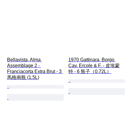
Bellavista, Alma 
1970 Gattinara, Borgo 
Assemblage 2 - 
Cav. Ercole & F. - 皮埃蒙
Franciacorta Extra Brut - 3 
特 - 6 瓶子（0.72L）
馬格南瓶 (1.5L)