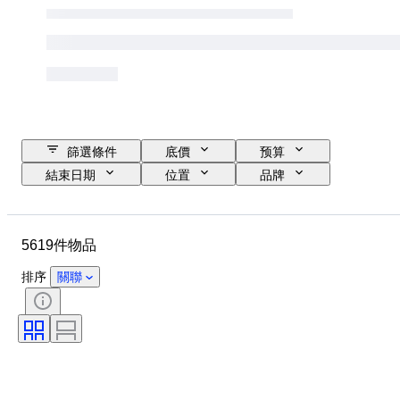
篩選條件
底價
预算
結束日期
位置
品牌
物品
原產國
瓶子大小
物料
狀態
額外
5619件物品
時期
款式
顏色
葡萄酒產區
排序
關聯
葡萄酒原產地命名控制／分類
Wine Fill Level
葡萄酒級別
葡萄品種
時代