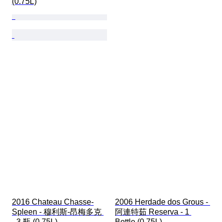
(0.75L)
2016 Chateau Chasse-
2006 Herdade dos Grous - 
Spleen - 穆利斯-昂梅多克 
阿連特茹 Reserva - 1 
- 3 瓶 (0.75L)
Bottle (0.75L)