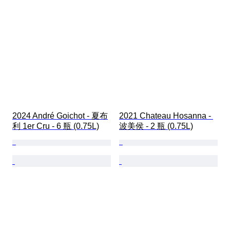
2024 André Goichot - 夏布
2021 Chateau Hosanna - 
利 1er Cru - 6 瓶 (0.75L)
波美侯 - 2 瓶 (0.75L)