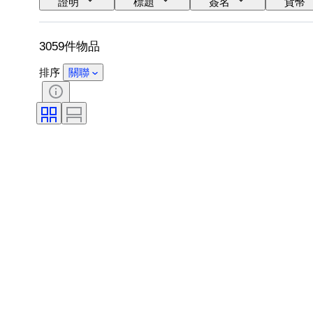
證明
標題
簽名
貨幣
3059件物品
排序
關聯