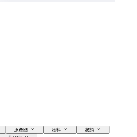
原產國
物料
狀態