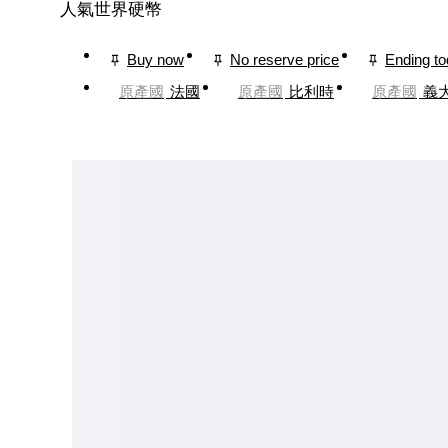
人氣世界硬幣
Buy now
No reserve price
Ending t
原產國
法國
原產國
比利時
原產國
義