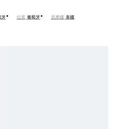
萄牙
位置
葡萄牙
原產國
美國