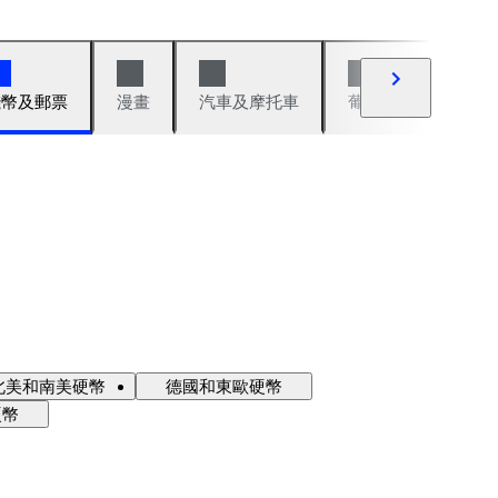
錢幣及郵票
漫畫
汽車及摩托車
葡萄酒與烈酒
北美和南美硬幣
德國和東歐硬幣
硬幣