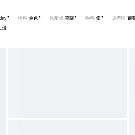
oday
物料
金色
原產國
荷蘭
物料
銀
原產國
葡
大利