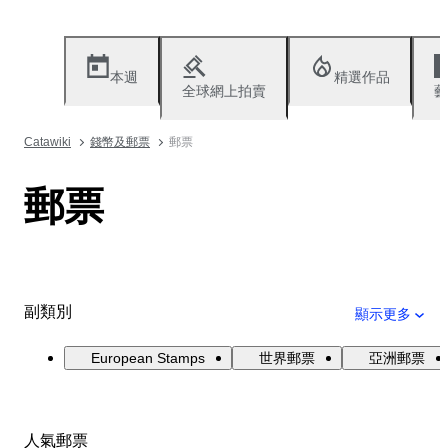
本週
精選作品
全球網上拍賣
藝
Catawiki
錢幣及郵票
郵票
郵票
副類別
顯示更多
European Stamps
世界郵票
亞洲郵票
人氣郵票