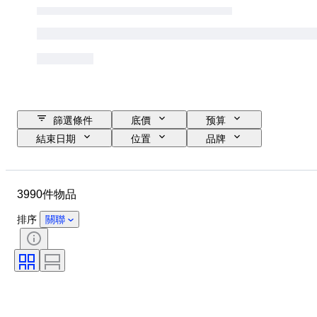
篩選條件
底價
预算
結束日期
位置
品牌
物品
原產國
物料
性別
狀態
時期
3990件物品
證明
標題
款式
技術
簽名
訂裝
排序
關聯
版
語言
顏色
出售者：
藝術家
歸屬
時代