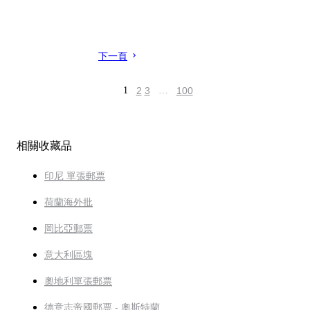
下一頁
1
2
3
…
100
相關收藏品
印尼 單張郵票
荷蘭海外批
岡比亞郵票
意大利區塊
奧地利單張郵票
德意志帝國郵票 - 奧斯特蘭