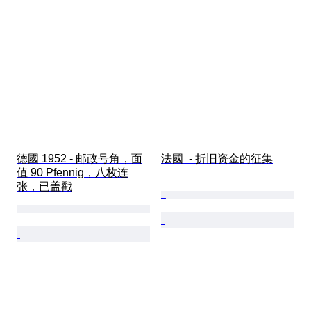
德國 1952 - 邮政号角，面
法國  - 折旧资金的征集
值 90 Pfennig，八枚连
张，已盖戳