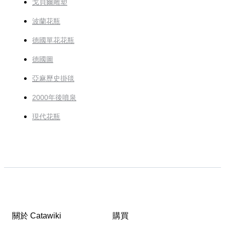
戈貝爾雕塑
波蘭花瓶
德國單花花瓶
德國圖
亞麻歷史掛毯
2000年後噴泉
現代花瓶
關於 Catawiki
購買