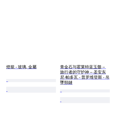
燈籠 - 玻璃, 金屬
青金石与霍莱特蓝玉髓 – 
旅行者的守护神 – 圣安东
尼·帕多瓦 - 普罗维登斯 - 吊
墜頸鏈