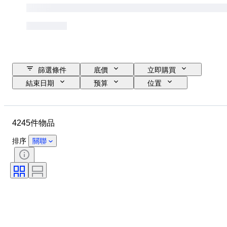
篩選條件
底價
立即購買
結束日期
预算
位置
尺寸
尺寸
品牌
物品
原產國
物料
4245件物品
性別
狀態
時期
證明
標題
款式
排序
關聯
技術
簽名
版
顏色
成長風格
出售者：
療程
原件/副本
電力儲備
時代
標本