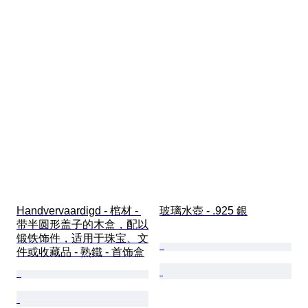
Handvervaardigd - 棺材 - 
玻璃水壺 - .925 銀
带半圆形盖子的木盒，配以
锻铁饰件，适用于珠宝、文
件或收藏品 - 熟鐵 - 首饰盒