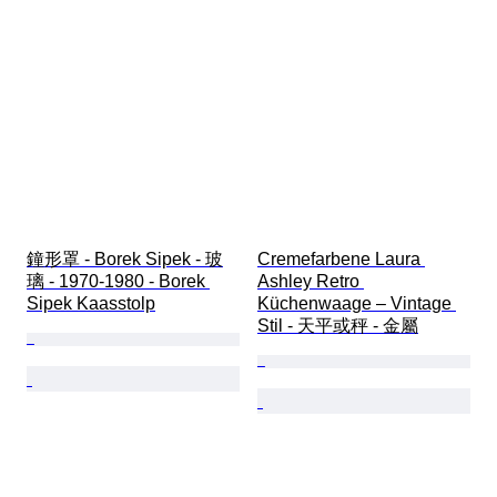
鐘形罩 - Borek Sipek - 玻
Cremefarbene Laura 
璃 - 1970-1980 - Borek 
Ashley Retro 
Sipek Kaasstolp
Küchenwaage – Vintage 
Stil - 天平或秤 - 金屬