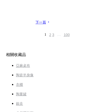
下一頁
1
2
3
…
100
相關收藏品
亞麻桌布
陶瓷半身像
衣櫃
陶薑罐
銀盒