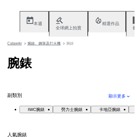
本週
精選作品
全球網上拍賣
藝
Catawiki
腕錶、鋼筆及打火機
腕錶
腕錶
副類別
顯示更多
IWC腕錶
勞力士腕錶
卡地亞腕錶
人氣腕錶