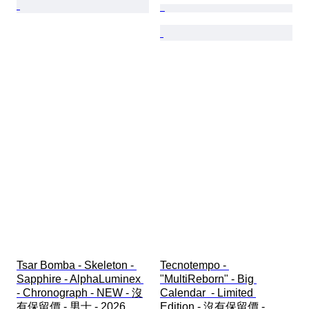
Tsar Bomba - Skeleton - 
Tecnotempo - 
Sapphire - AlphaLuminex 
"MultiReborn" - Big 
- Chronograph - NEW - 沒
Calendar  - Limited 
有保留價 - 男士 - 2026
Edition - 沒有保留價 - 