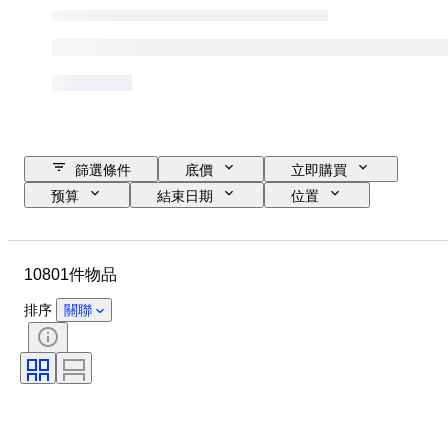
篩選條件
底價
立即購買
预算
結束日期
位置
品牌
錶殼直徑
錶帶長度
物品
原產國
物料
10801件物品
性別
狀態
額外
時期
證明
標題
排序
關聯
訂裝
版
語言
顏色
錶芯
錶帶材質
時代
型號