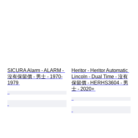
SICURA Alarm - ALARM - 
Heritor - Heritor Automatic 
沒有保留價 - 男士 - 1970-
Lincoln - Dual Time - 沒有
1979 
保留價 - HERHS3604 - 男
士 - 2020+ 