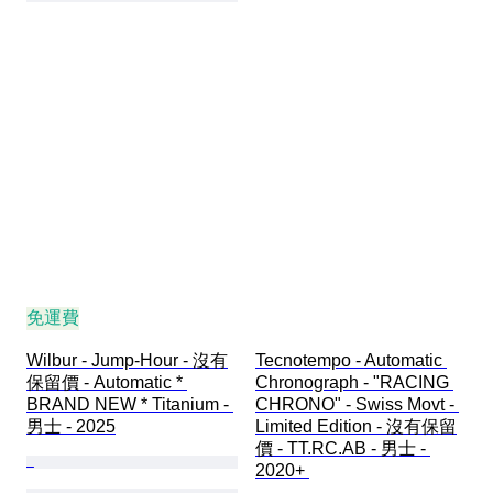
免運費
Wilbur - Jump-Hour - 沒有
Tecnotempo - Automatic 
保留價 - Automatic * 
Chronograph - "RACING 
BRAND NEW * Titanium - 
CHRONO" - Swiss Movt - 
男士 - 2025
Limited Edition - 沒有保留
價 - TT.RC.AB - 男士 - 
2020+ 