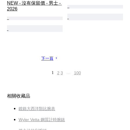
NEW - 沒有保留價 - 男士 - 
2026
下一頁
1
2
3
…
100
相關收藏品
鍍鉻大西洋類比腕表
Wyler Vetta 鋼質計時腕錶