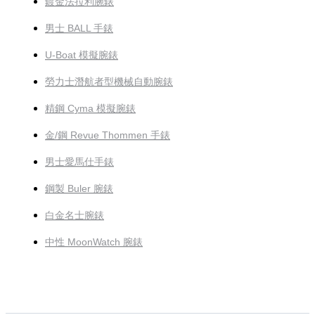
鍍金法拉利腕錶
男士 BALL 手錶
U-Boat 模擬腕錶
勞力士潛航者型機械自動腕錶
精鋼 Cyma 模擬腕錶
金/鋼 Revue Thommen 手錶
男士愛馬仕手錶
鋼製 Buler 腕錶
白金名士腕錶
中性 MoonWatch 腕錶