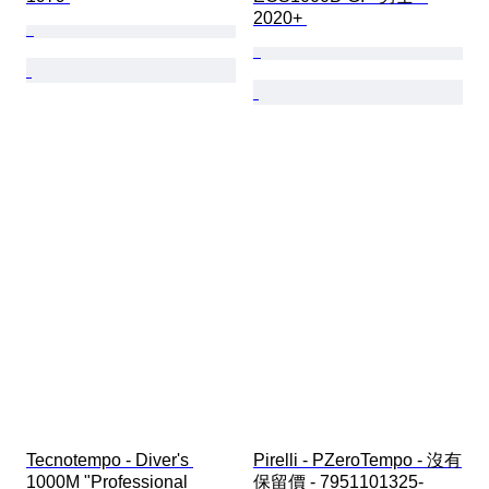
2020+ 
Tecnotempo - Diver's 
Pirelli - PZeroTempo - 沒有
1000M "Professional 
保留價 - 7951101325-