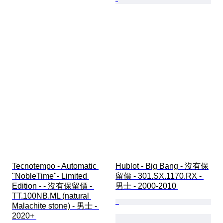
Tecnotempo - Automatic 
Hublot - Big Bang - 沒有保
"NobleTime"- Limited 
留價 - 301.SX.1170.RX - 
Edition - - 沒有保留價 - 
男士 - 2000-2010 
TT.100NB.ML (natural 
Malachite stone) - 男士 - 
2020+ 