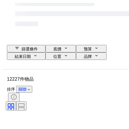
篩選條件
底價
预算
結束日期
位置
品牌
錶殼直徑
錶帶長度
物品
原產國
物料
性別
12227件物品
狀態
時期
證明
標題
版
語言
排序
關聯
顏色
錶芯
錶帶材質
時代
電力儲備
自鳴鐘
原件/副本
汽車用品類型
型號