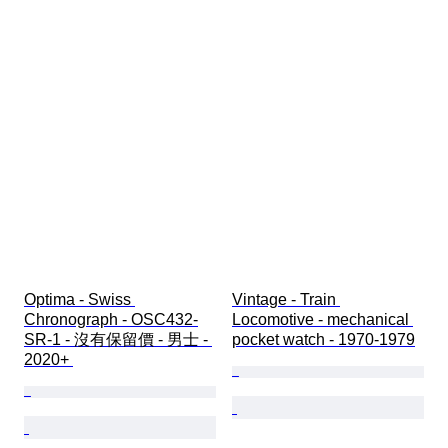
Optima - Swiss 
Vintage - Train 
Chronograph - OSC432-
Locomotive - mechanical 
SR-1 - 沒有保留價 - 男士 - 
pocket watch - 1970-1979
2020+ 