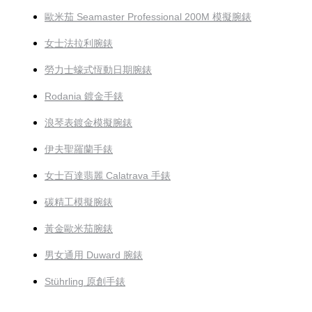
歐米茄 Seamaster Professional 200M 模擬腕錶
女士法拉利腕錶
勞力士蠔式恆動日期腕錶
Rodania 鍍金手錶
浪琴表鍍金模擬腕錶
伊夫聖羅蘭手錶
女士百達翡麗 Calatrava 手錶
碳精工模擬腕錶
黃金歐米茄腕錶
男女通用 Duward 腕錶
Stührling 原創手錶