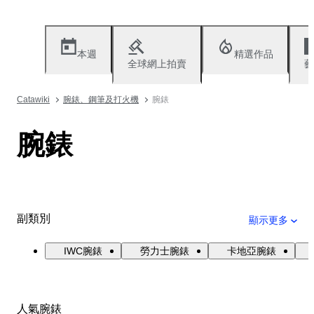
本週
精選作品
全球網上拍賣
藝
Catawiki
腕錶、鋼筆及打火機
腕錶
腕錶
副類別
顯示更多
IWC腕錶
勞力士腕錶
卡地亞腕錶
人氣腕錶