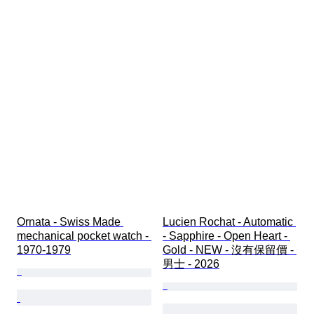
Ornata - Swiss Made 
Lucien Rochat - Automatic 
mechanical pocket watch - 
- Sapphire - Open Heart - 
1970-1979
Gold - NEW - 沒有保留價 - 
男士 - 2026