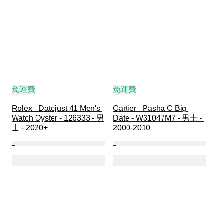
免運費
免運費
Rolex - Datejust 41 Men's 
Cartier - Pasha C Big 
Watch Oyster - 126333 - 男
Date - W31047M7 - 男士 - 
士 - 2020+ 
2000-2010 