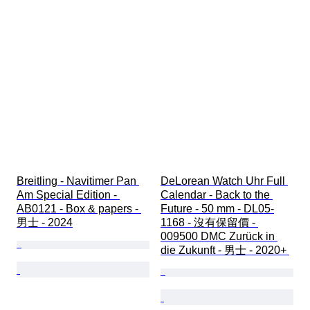
Breitling - Navitimer Pan 
DeLorean Watch Uhr Full 
Am Special Edition - 
Calendar - Back to the 
AB0121 - Box & papers - 
Future - 50 mm - DL05-
男士 - 2024
1168 - 沒有保留價 - 
009500 DMC Zurück in 
die Zukunft - 男士 - 2020+ 