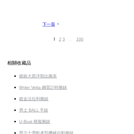
下一頁
1
2
3
…
100
相關收藏品
鍍鉻大西洋類比腕表
Wyler Vetta 鋼質計時腕錶
鍍金法拉利腕錶
男士 BALL 手錶
U-Boat 模擬腕錶
勞力士潛航者型機械自動腕錶