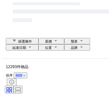
篩選條件
底價
预算
結束日期
位置
品牌
錶殼直徑
錶帶長度
物品
原產國
物料
性別
12293件物品
狀態
時期
證明
標題
版
語言
排序
關聯
顏色
錶芯
錶帶材質
時代
電力儲備
自鳴鐘
原件/副本
汽車用品類型
型號