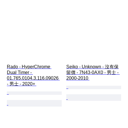
Rado - HyperChrome 
Seiko - Unknown - 沒有保
Dual Timer - 
留價 - 7N43-0AX0 - 男士 - 
01.765.0104.3.116.09026 
2000-2010 
- 男士 - 2020+ 