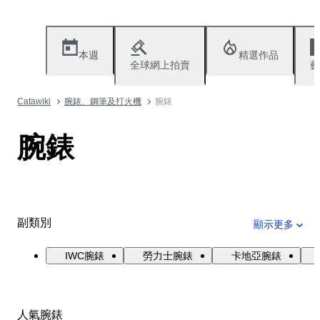
本週
精選作品
全球網上拍賣
藝
Catawiki
腕錶、鋼筆及打火機
腕錶
腕錶
副類別
顯示更多
IWC腕錶
勞力士腕錶
卡地亞腕錶
人氣腕錶