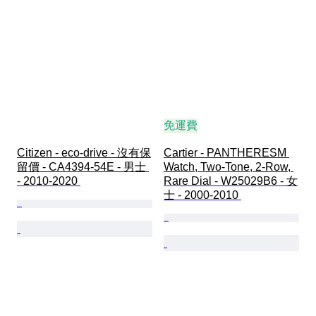
免運費
Citizen - eco-drive - 沒有保
Cartier - PANTHERESM 
留價 - CA4394-54E - 男士 
Watch, Two-Tone, 2-Row, 
- 2010-2020 
Rare Dial - W25029B6 - 女
士 - 2000-2010 