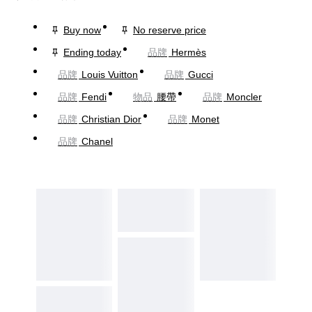
Buy now
No reserve price
Ending today
品牌
Hermès
品牌
Louis Vuitton
品牌
Gucci
品牌
Fendi
物品
腰帶
品牌
Moncler
品牌
Christian Dior
品牌
Monet
品牌
Chanel