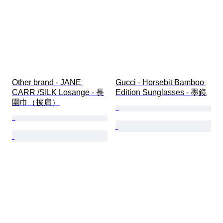
Other brand - JANE 
Gucci - Horsebit Bamboo 
CARR /SILK Losange - 長
Edition Sunglasses - 墨鏡
圍巾（披肩）