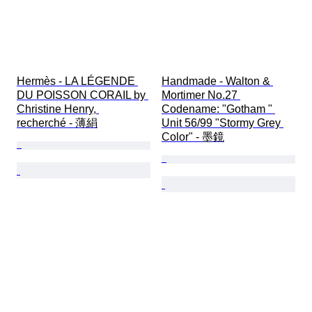
Hermès - LA LÉGENDE 
Handmade - Walton & 
DU POISSON CORAIL by 
Mortimer No.27 
Christine Henry, 
Codename: "Gotham " 
recherché - 薄絹
Unit 56/99 "Stormy Grey 
Color" - 墨鏡