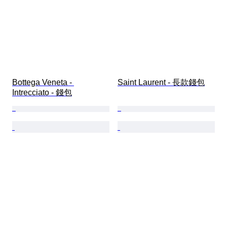
Bottega Veneta - 
Saint Laurent - 長款錢包
Intrecciato - 錢包