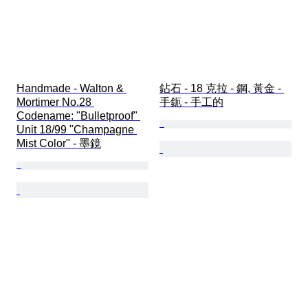
Handmade - Walton & 
鉆石 - 18 克拉 - 鋼, 黃金 - 
Mortimer No.28 
手鈪 - 手工的
Codename: "Bulletproof" 
Unit 18/99 "Champagne 
Mist Color" - 墨鏡