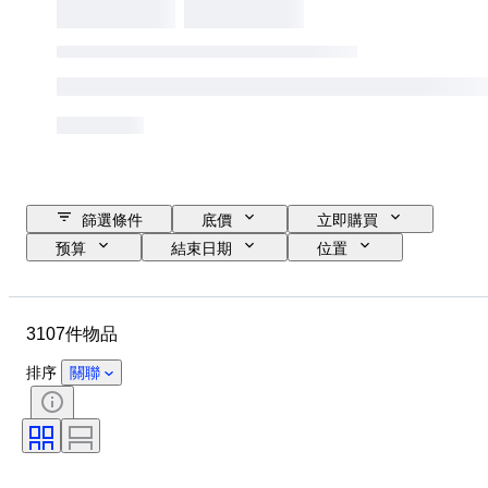
篩選條件
底價
立即購買
预算
結束日期
位置
尺寸
品牌
物品
原產國
物料
性別
3107件物品
狀態
時期
寶石
證明
細度
款式
排序
關聯
顏色
服裝尺碼
切割
物品尺碼
圖案
鑽石類型
Size
原件/副本
包括配件
時代
型號