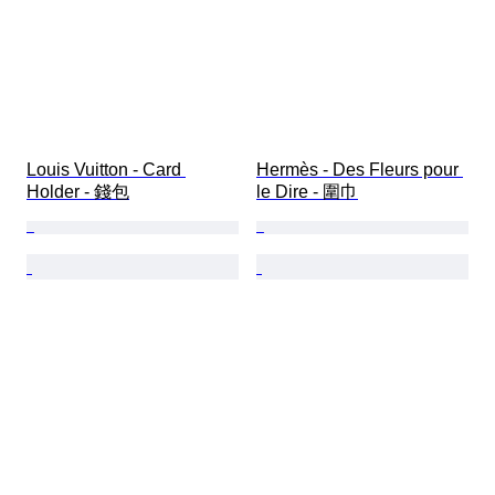
Louis Vuitton - Card 
Hermès - Des Fleurs pour 
Holder - 錢包
le Dire - 圍巾