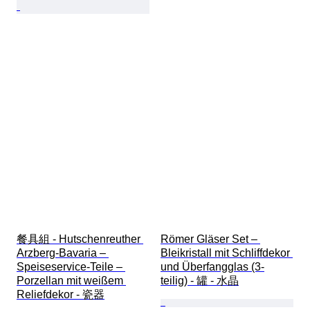
餐具組 - Hutschenreuther 
Römer Gläser Set – 
Arzberg-Bavaria – 
Bleikristall mit Schliffdekor 
Speiseservice-Teile – 
und Überfangglas (3-
Porzellan mit weißem 
teilig) - 罐 - 水晶
Reliefdekor - 瓷器