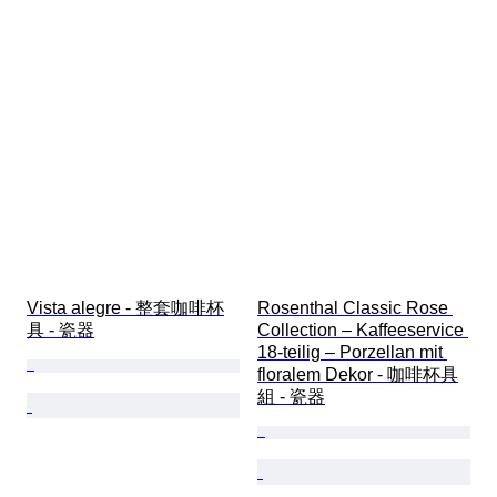
Vista alegre - 整套咖啡杯
Rosenthal Classic Rose 
具 - 瓷器
Collection – Kaffeeservice 
18-teilig – Porzellan mit 
floralem Dekor - 咖啡杯具
組 - 瓷器