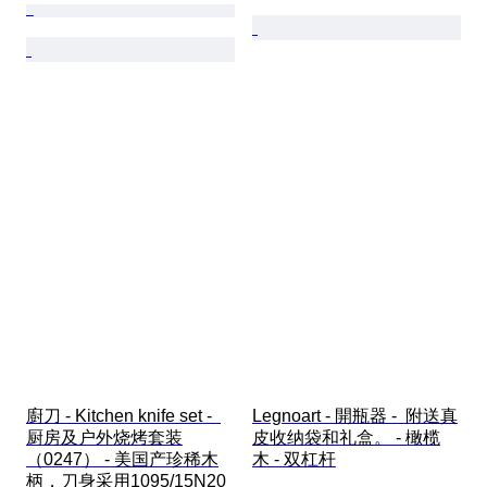
廚刀 - Kitchen knife set -  
Legnoart - 開瓶器 -  附送真
厨房及户外烧烤套装
皮收纳袋和礼盒。 - 橄榄
（0247） - 美国产珍稀木
木 - 双杠杆
柄，刀身采用1095/15N20