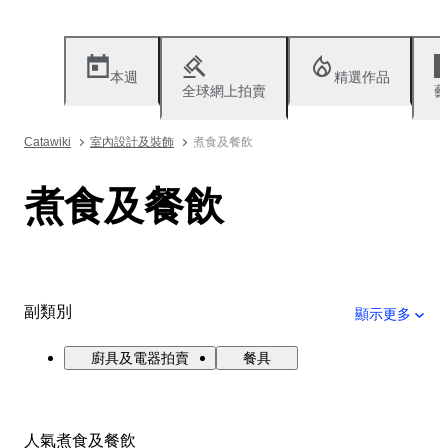
本週
精選作品
全球網上拍賣
藝
Catawiki
室內設計及裝飾
煮食及餐飲
煮食及餐飲
副類別
顯示更多
廚具及電器拍賣
餐具
人氣煮食及餐飲