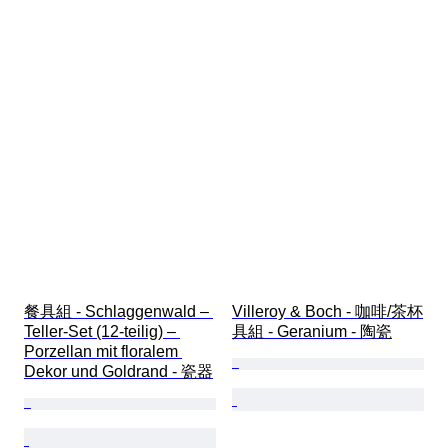
餐具組 - Schlaggenwald – 
Villeroy & Boch - 咖啡/茶杯
Teller-Set (12-teilig) – 
具組 - Geranium - 陶瓷
Porzellan mit floralem 
Dekor und Goldrand - 瓷器