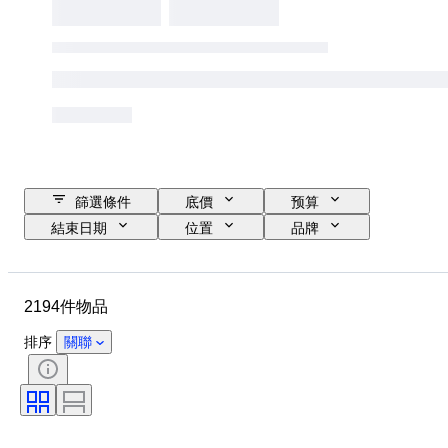
篩選條件
底價
预算
結束日期
位置
品牌
物品
原產國
物料
狀態
時期
款式
2194件物品
簽名
顏色
服裝尺碼
時代
廚刀類型
裝飾
排序
關聯
藝術家
原件/副本
出售者：
創作者
型號