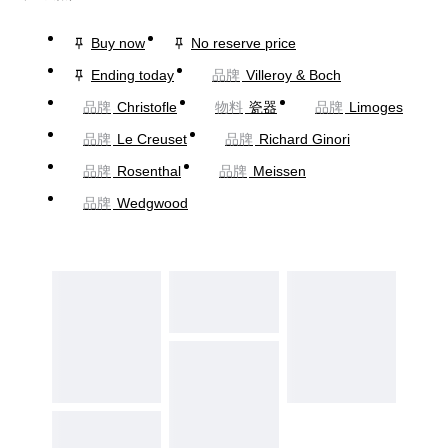
Buy now
No reserve price
Ending today
品牌
Villeroy & Boch
品牌
Christofle
物料
瓷器
品牌
Limoges
品牌
Le Creuset
品牌
Richard Ginori
品牌
Rosenthal
品牌
Meissen
品牌
Wedgwood