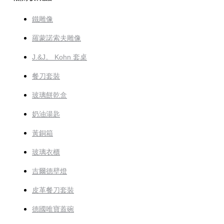
鐵雕像
羅蒙諾索夫雕像
J.&J。 Kohn 套桌
餐刀套裝
玻璃餅乾盒
奶油湯匙
黃銅箱
玻璃衣櫃
吉爾德壁燈
皮革餐刀套裝
德國唯寶蓋碗