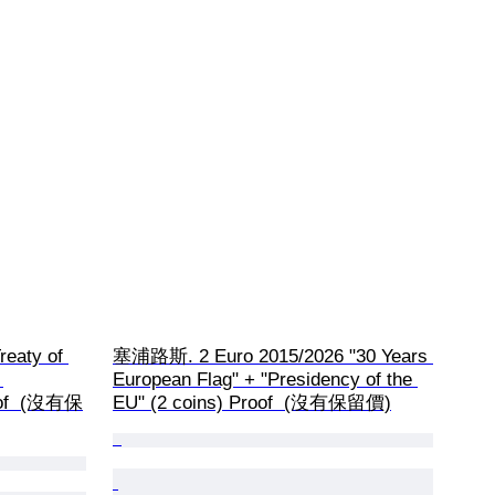
eaty of 
塞浦路斯. 2 Euro 2015/2026 "30 Years 
 
European Flag" + "Presidency of the 
oof  (沒有保
EU" (2 coins) Proof  (沒有保留價)