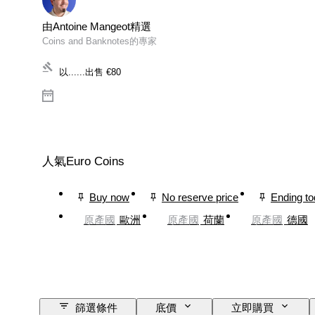
由Antoine Mangeot精選
Coins and Banknotes的專家
以......出售
€80
人氣Euro Coins
Buy now
No reserve price
Ending t
原產國
歐洲
原產國
荷蘭
原產國
德國
篩選條件
底價
立即購買