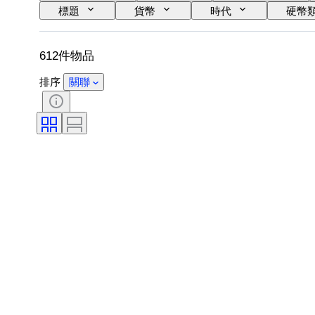
標題
貨幣
時代
硬幣
612件物品
排序
關聯