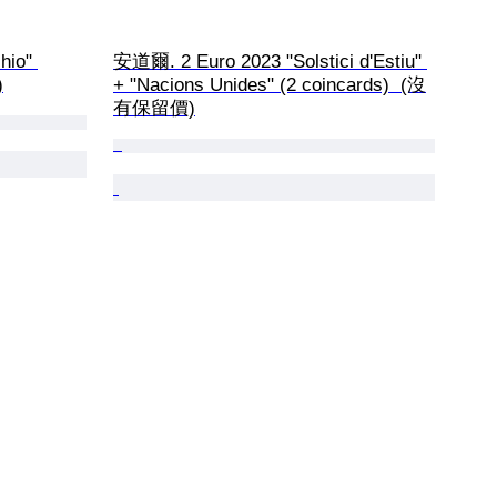
hio" 
安道爾. 2 Euro 2023 "Solstici d'Estiu" 
)
+ "Nacions Unides" (2 coincards)  (沒
有保留價)