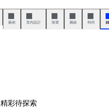
藝術
室內設計
珠寶
腕錶
時尚
多精彩待探索