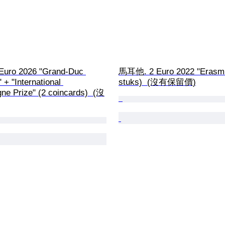
uro 2026 "Grand-Duc 
馬耳他. 2 Euro 2022 "Erasmu
 + "International 
stuks)  (沒有保留價)
ne Prize" (2 coincards)  (沒