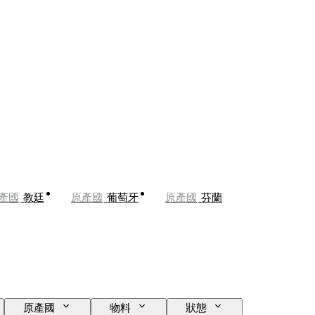
產國
教廷
原產國
葡萄牙
原產國
芬蘭
原產國
物料
狀態