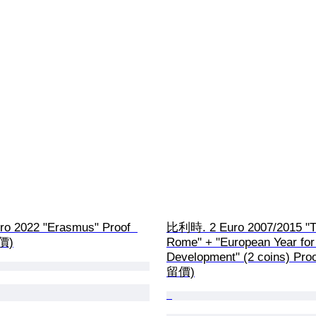
o 2022 "Erasmus" Proof  
比利時. 2 Euro 2007/2015 "Tr
價)
Rome" + "European Year for
Development" (2 coins) Pr
留價)