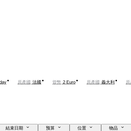
oday
原產國
法國
貨幣
2 Euro
原產國
義大利
原
結束日期
预算
位置
物品