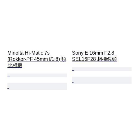
Minolta Hi-Matic 7s 
Sony E 16mm F2.8 
(Rokkor-PF 45mm f/1.8) 類
SEL16F28 相機鏡頭
比相機