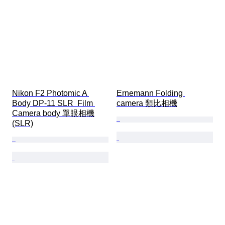
Nikon F2 Photomic A 
Ernemann Folding 
Body DP-11 SLR  Film 
camera 類比相機
Camera body 單眼相機
(SLR)