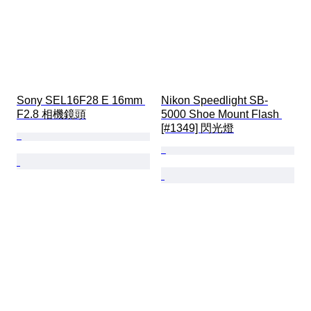
Sony SEL16F28 E 16mm 
Nikon Speedlight SB-
F2.8 相機鏡頭
5000 Shoe Mount Flash 
[#1349] 閃光燈