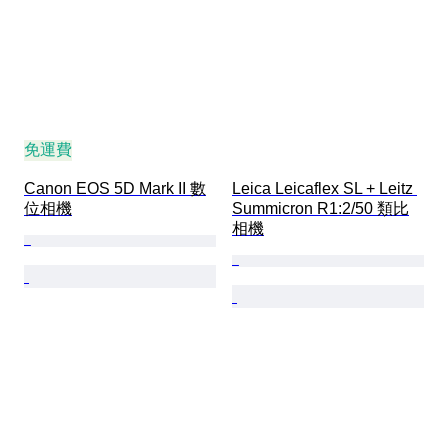
免運費
Canon EOS 5D Mark II 數
Leica Leicaflex SL + Leitz 
位相機
Summicron R1:2/50 類比
相機