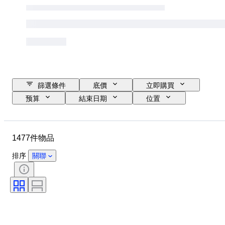
篩選條件
底價
立即購買
预算
結束日期
位置
品牌
物品
原產國
物料
狀態
時期
1477件物品
標題
款式
技術
訂裝
版
鏡頭卡口
排序
關聯
錄影機類型
攝像機類型
望遠鏡類型
顯微鏡類型
出售者：
雙筒望遠鏡類型
時代
Film type
已測試及運作中
創作者