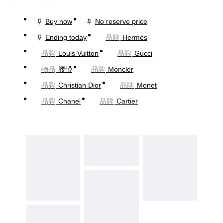
Buy now
No reserve price
Ending today
品牌
Hermès
品牌
Louis Vuitton
品牌
Gucci
物品
腰帶
品牌
Moncler
品牌
Christian Dior
品牌
Monet
品牌
Chanel
品牌
Cartier