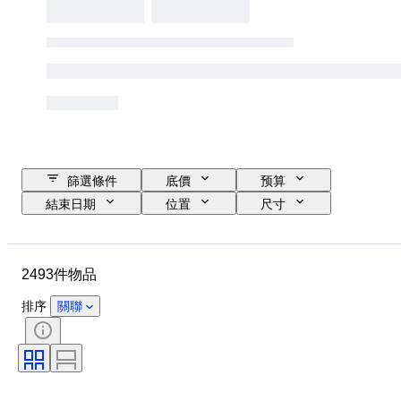
篩選條件
底價
预算
結束日期
位置
尺寸
品牌
物品
原產國
物料
性別
狀態
2493件物品
時期
寶石
證明
細度
款式
顏色
排序
關聯
服裝尺碼
切割
物品尺碼
圖案
包括配件
鑽石類型
Size
時代
創作者
型號