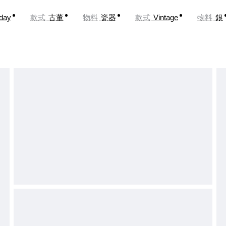
oday
款式
古董
物料
瓷器
款式
Vintage
物料
銀