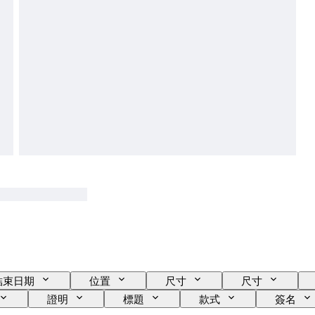
結束日期
位置
尺寸
尺寸
證明
標題
款式
簽名