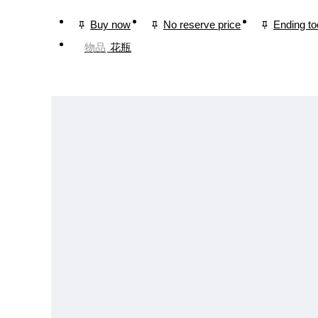
Buy now
No reserve price
Ending t
物品
花瓶