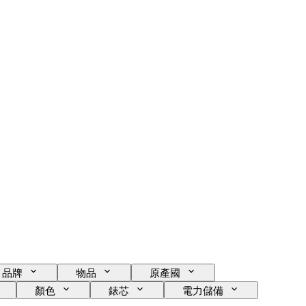
品牌
物品
原產國
顏色
錶芯
電力儲備