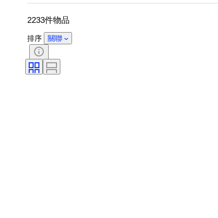
自鳴鐘
時鐘類型
時代
2233件物品
排序
關聯