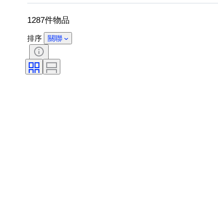
1287件物品
排序
關聯