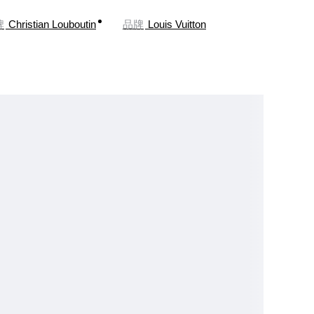
牌
Christian Louboutin
品牌
Louis Vuitton