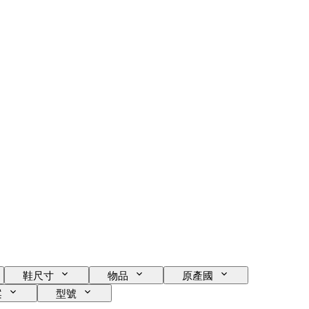
鞋尺寸
物品
原產國
案
型號