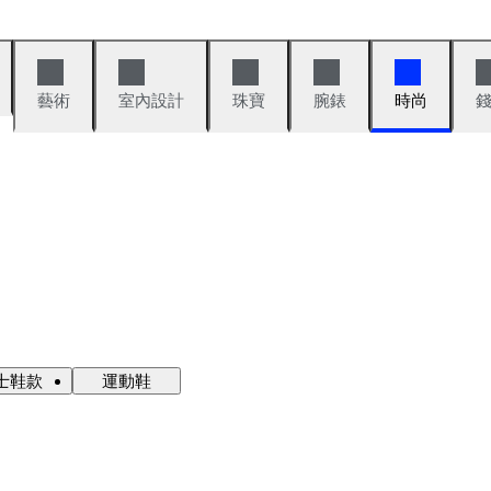
藝術
室內設計
珠寶
腕錶
時尚
士鞋款
運動鞋