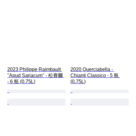
2023 Philippe Raimbault 
2020 Querciabella - 
"Apud Sariacum" - 松賽爾 
Chianti Classico - 5 瓶 
- 6 瓶 (0.75L)
(0.75L)