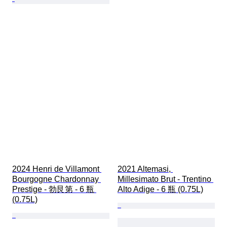
2024 Henri de Villamont 
2021 Altemasi, 
Bourgogne Chardonnay 
Millesimato Brut - Trentino 
Prestige - 勃艮第 - 6 瓶 
Alto Adige - 6 瓶 (0.75L)
(0.75L)