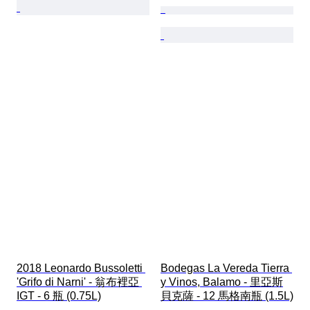
2018 Leonardo Bussoletti 
Bodegas La Vereda Tierra 
'Grifo di Narni' - 翁布裡亞 
y Vinos, Balamo - 里亞斯
IGT - 6 瓶 (0.75L)
貝克薩 - 12 馬格南瓶 (1.5L)