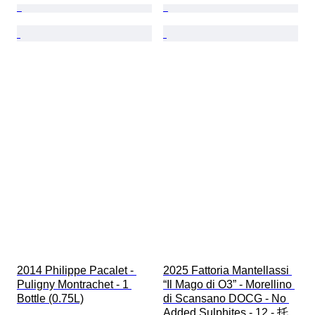
2014 Philippe Pacalet - 
2025 Fattoria Mantellassi 
Puligny Montrachet - 1 
“Il Mago di O3” - Morellino 
Bottle (0.75L)
di Scansano DOCG - No 
Added Sulphites - 12 - 托