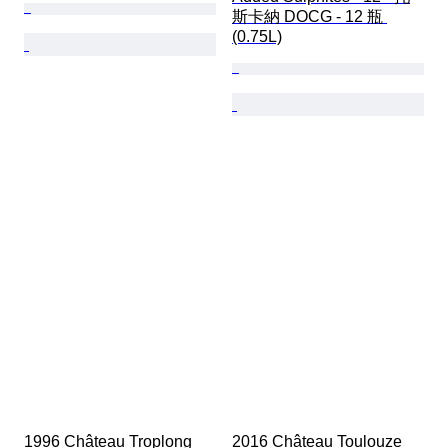
斯卡納 DOCG - 12 瓶 
(0.75L)
1996 Château Troplong 
2016 Château Toulouze 