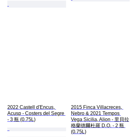
2022 Castell d'Encus, 
2015 Finca Villacreces, 
Acusp - Costers del Segre 
Nebro & 2021 Tempos 
- 3 瓶 (0.75L)
Vega Sicilia, Alion - 里貝拉
格蘭德爾杜羅 D.O. - 2 瓶 
(0.75L)