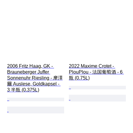
2006 Fritz Haag, GK - 
2022 Maxime Crotet - 
Brauneberger Juffer 
PlouPlou - 法国葡萄酒 - 6 
Sonnenuhr Riesling - 摩澤
瓶 (0.75L)
爾 Auslese, Goldkapsel - 
3 半瓶 (0.375L)