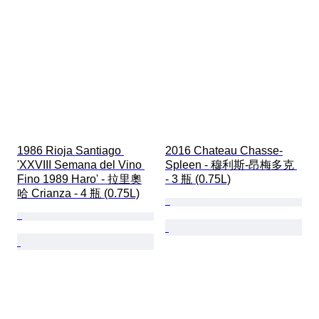
1986 Rioja Santiago 
2016 Chateau Chasse-
'XXVIII Semana del Vino 
Spleen - 穆利斯-昂梅多克 
Fino 1989 Haro' - 拉里奧
- 3 瓶 (0.75L)
哈 Crianza - 4 瓶 (0.75L)