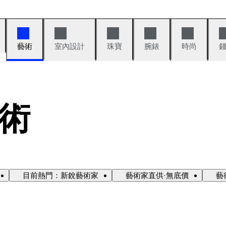
藝術
室內設計
珠寶
腕錶
時尚
術
目前熱門：新銳藝術家
藝術家直供·無底價
藝