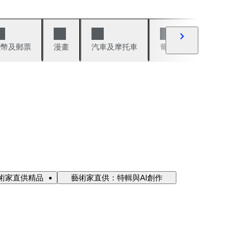
錢幣及郵票
漫畫
汽車及摩托車
葡萄酒與烈酒
術家直供精品
藝術家直供：特輯與AI創作