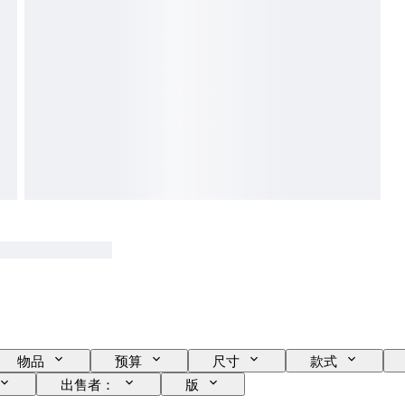
物品
预算
尺寸
款式
出售者：
版