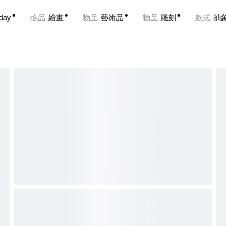
oday
物品
繪畫
物品
藝術品
物品
雕刻
款式
抽