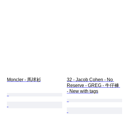
Moncler - 馬球衫
32 - Jacob Cohen - No 
Reserve - GREG - 牛仔褲 
- New with tags