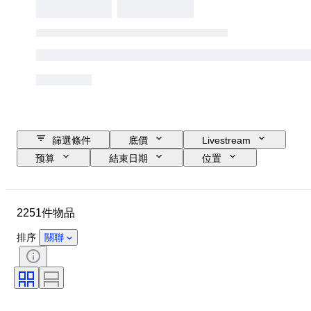
篩選條件
底價
Livestream
预算
結束日期
位置
品牌
物品
原產國
物料
性別
狀態
2251件物品
時期
款式
顏色
服裝尺碼
物品尺碼
時代
排序
關聯
圖案
襯衫領口尺寸
包括配件
鞋尺寸