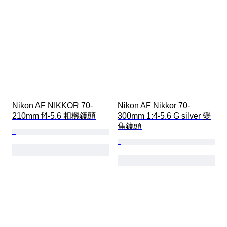
Nikon AF NIKKOR 70-
Nikon AF Nikkor 70-
210mm f4-5.6 相機鏡頭
300mm 1:4-5.6 G silver 變
焦鏡頭