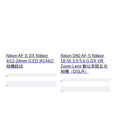
Nikon AF-S DX Nikkor 
Nikon D60 AF-S Nikkor 
4/12-24mm G ED [#1441] 
18-55 3.5-5.6 G DX VR 
相機鏡頭
Zoom Lens 數位單眼反光
相機（DSLR）