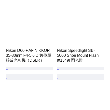
Nikon D60 + AF NIKKOR 
Nikon Speedlight SB-
35-80mm F4-5.6 D 數位單
5000 Shoe Mount Flash 
眼反光相機（DSLR）
[#1349] 閃光燈