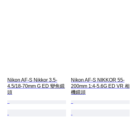
Nikon AF-S Nikkor 3.5-
Nikon AF-S NIKKOR 55-
4.5/18-70mm G ED 變焦鏡
200mm 1:4-5.6G ED VR 相
頭
機鏡頭