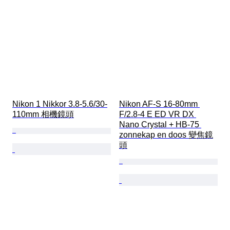
Nikon 1 Nikkor 3.8-5.6/30-
Nikon AF-S 16-80mm 
110mm 相機鏡頭
F/2.8-4 E ED VR DX 
Nano Crystal + HB-75 
zonnekap en doos 變焦鏡
頭