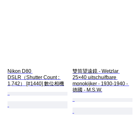
Nikon D80 
雙筒望遠鏡 - Wetzlar 
DSLR（Shutter Count : 
25×40 uitschuifbare 
1,742） [#1440] 數位相機
monokijker - 1930-1940 - 
德國 - M.S.W.