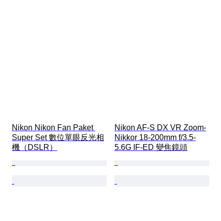
Nikon Nikon Fan Paket 
Nikon AF-S DX VR Zoom-
Super Set 數位單眼反光相
Nikkor 18-200mm f/3.5-
機（DSLR）
5.6G IF-ED 變焦鏡頭