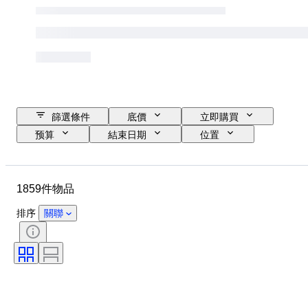
篩選條件
底價
立即購買
预算
結束日期
位置
品牌
物品
原產國
物料
狀態
時期
1859件物品
標題
款式
技術
版
語言
鏡頭卡口
排序
關聯
望遠鏡類型
錄影機類型
攝像機類型
顯微鏡類型
雙筒望遠鏡類型
已測試及運作中
出售者：
時代
Film type
創作者