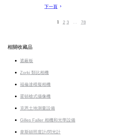
下一頁
1
2
3
…
78
相關收藏品
遮蔽板
Zorki 類比相機
福倫達模擬相機
霍頓槍式攝像機
克恩土地測量設備
Gilles Faller 相機和光學設備
韋斯頓照度計/閃光計