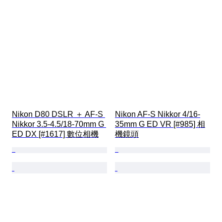
Nikon D80 DSLR ＋ AF-S 
Nikon AF-S Nikkor 4/16-
Nikkor 3.5-4.5/18-70mm G 
35mm G ED VR [#985] 相
ED DX [#1617] 數位相機
機鏡頭