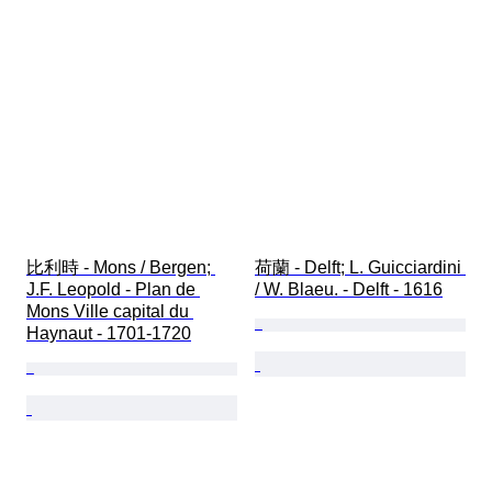
比利時 - Mons / Bergen; 
荷蘭 - Delft; L. Guicciardini 
J.F. Leopold - Plan de 
/ W. Blaeu. - Delft - 1616
Mons Ville capital du 
Haynaut - 1701-1720