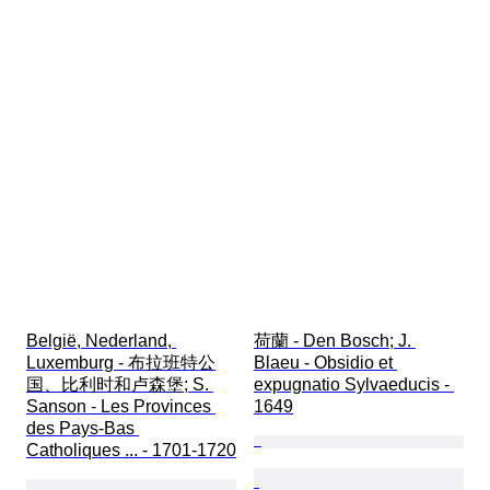
België, Nederland, 
荷蘭 - Den Bosch; J. 
Luxemburg - 布拉班特公
Blaeu - Obsidio et 
国、比利时和卢森堡; S. 
expugnatio Sylvaeducis - 
Sanson - Les Provinces 
1649
des Pays-Bas 
Catholiques ... - 1701-1720