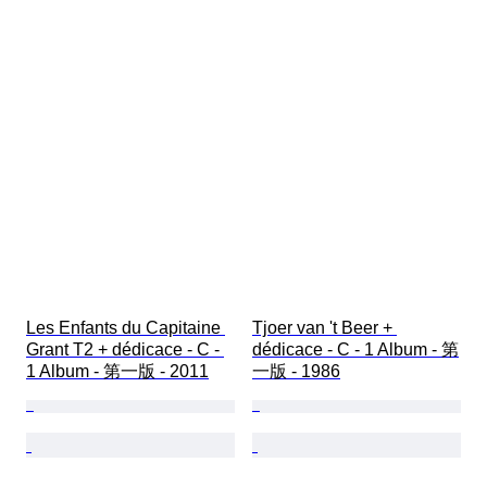
Les Enfants du Capitaine 
Tjoer van 't Beer + 
Grant T2 + dédicace - C - 
dédicace - C - 1 Album - 第
1 Album - 第一版 - 2011
一版 - 1986