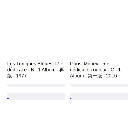
Les Tuniques Bleues T7 + 
Ghost Money T5 + 
dédicace - B - 1 Album - 再
dédicace couleur - C - 1 
版 - 1977
Album - 第一版 - 2016