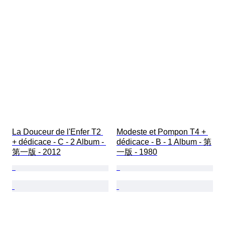
La Douceur de l'Enfer T2 
Modeste et Pompon T4 + 
+ dédicace - C - 2 Album - 
dédicace - B - 1 Album - 第
第一版 - 2012
一版 - 1980