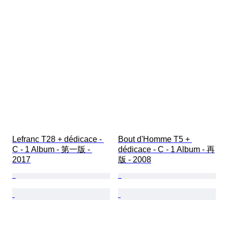
Lefranc T28 + dédicace - 
Bout d'Homme T5 + 
C - 1 Album - 第一版 - 
dédicace - C - 1 Album - 再
2017
版 - 2008