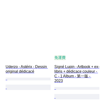
免運費
Uderzo - Astérix - Dessin 
Signé Lupin - Artbook + ex-
original dédicacé
libris + dédicace couleur - 
C - 1 Album - 第一版 - 
2023