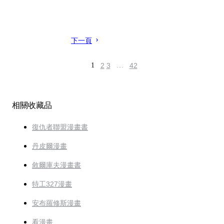
下一頁
1
2
3
…
42
相關收藏品
復仇者聯盟漫畫書
丹皮爾漫畫
敘爾庫夫漫畫書
特工327漫畫
安布羅修斯漫畫
看漫畫