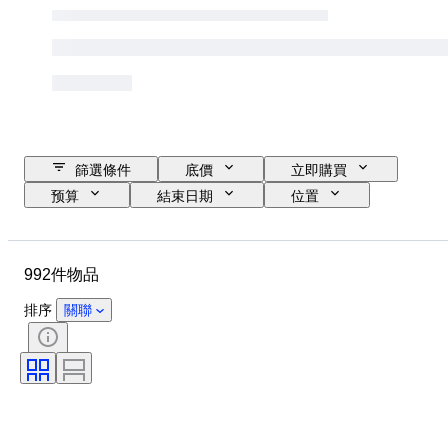
篩選條件
底價
立即購買
预算
結束日期
位置
物品
原產國
物料
狀態
額外
時期
992件物品
標題
款式
技術
簽名
訂裝
版
排序
關聯
語言
比例
系列
時代
等級公司
等級
出售者：
漫畫類型