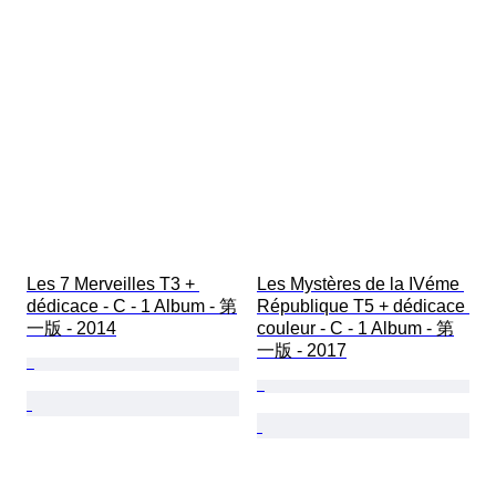
Les 7 Merveilles T3 + 
Les Mystères de la IVéme 
dédicace - C - 1 Album - 第
République T5 + dédicace 
一版 - 2014
couleur - C - 1 Album - 第
一版 - 2017